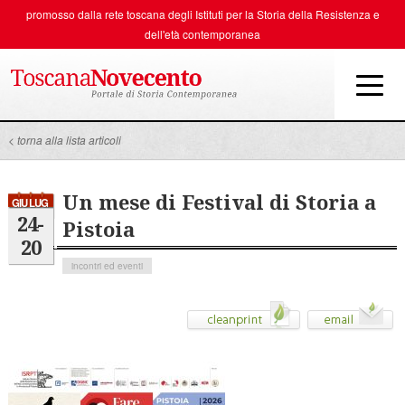
promosso dalla rete toscana degli
Istituti per la Storia della Resistenza e
dell'età contemporanea
< torna alla lista articoli
Un mese di Festival di Storia a
GIU LUG
24-
Pistoia
20
incontri ed eventi