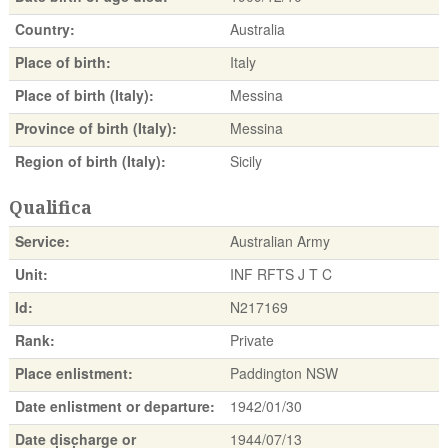
Country:
Australia
Place of birth:
Italy
Place of birth (Italy):
Messina
Province of birth (Italy):
Messina
Region of birth (Italy):
Sicily
Qualifica
Service:
Australian Army
Unit:
INF RFTS J T C
Id:
N217169
Rank:
Private
Place enlistment:
Paddington NSW
Date enlistment or departure:
1942/01/30
Date discharge or
1944/07/13