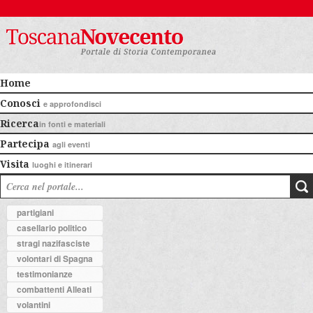
Home
Conosci
e approfondisci
Ricerca
in fonti e materiali
Partecipa
agli eventi
Visita
luoghi e itinerari
partigiani
casellario politico
stragi nazifasciste
volontari di Spagna
testimonianze
combattenti Alleati
volantini