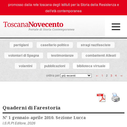
promosso dalla rete toscana degli
Istituti per la Storia della Resistenza e
dell'età contemporanea
partigiani
casellario politico
stragi nazifasciste
volontari di Spagna
testimonianze
combattenti Alleati
volantini
pubblicazioni
biblioteca virtuale
ordina per
←
1
2
3
4
→
Quaderni di Farestoria
N° 1 gennaio-aprile 2010. Sezione Lucca
I.S.R.Pt Editore, 2026