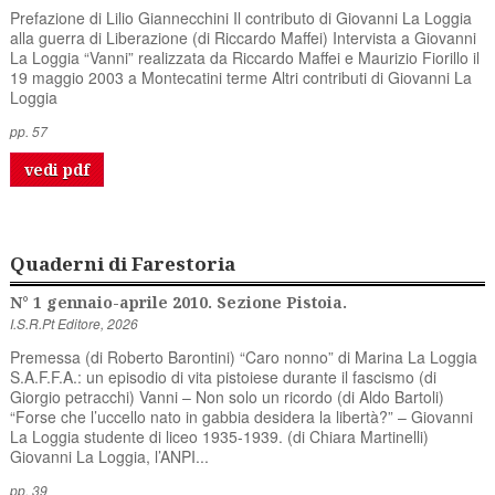
Prefazione di Lilio Giannecchini Il contributo di Giovanni La Loggia
alla guerra di Liberazione (di Riccardo Maffei) Intervista a Giovanni
La Loggia “Vanni” realizzata da Riccardo Maffei e Maurizio Fiorillo il
19 maggio 2003 a Montecatini terme Altri contributi di Giovanni La
Loggia
pp. 57
vedi pdf
Quaderni di Farestoria
N° 1 gennaio-aprile 2010. Sezione Pistoia.
I.S.R.Pt Editore, 2026
Premessa (di Roberto Barontini) “Caro nonno” di Marina La Loggia
S.A.F.F.A.: un episodio di vita pistoiese durante il fascismo (di
Giorgio petracchi) Vanni – Non solo un ricordo (di Aldo Bartoli)
“Forse che l’uccello nato in gabbia desidera la libertà?” – Giovanni
La Loggia studente di liceo 1935-1939. (di Chiara Martinelli)
Giovanni La Loggia, l’ANPI...
pp. 39