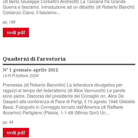
(di Berto Giuseppe Corbellini Andreotti) La Toscana fra Grande
Guerra e fascismo. Introduzione ad un dibattito (di Roberto Bianchi)
Costanzo Ciano, il fascismo...
pp. 188
vedi pdf
Quaderni di Farestoria
N° 1 gennaio-aprile 2012
I.S.R.Pt Editore, 2026
Premessa (di Roberto Barontini) La letteratura divulgativa per
ragazzi al tempo del federalismo (di Alice Vannucchi) Le parole
sono pietre. Discorso del presidente del Consiglio on. Alice De
Gasperi alla conferenza di Pace di Parigi, il 10 agosto 1946 Gildaldo
Bassi, Fotografo in Correggio tornato dall’America (di Raffaele
Accarino) Partigiano (Pistoia, 1-1-68 (Minos Gori) Un...
pp. 48
vedi pdf