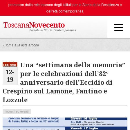
promosso dalla rete toscana degli
Istituti per la Storia della Resistenza e
dell'età contemporanea
< torna alla lista articoli
Una “settimana della memoria”
LUG 2026
12-
per le celebrazioni dell’82°
19
anniversario dell’Eccidio di
Crespino sul Lamone, Fantino e
Lozzole
incontri ed eventi