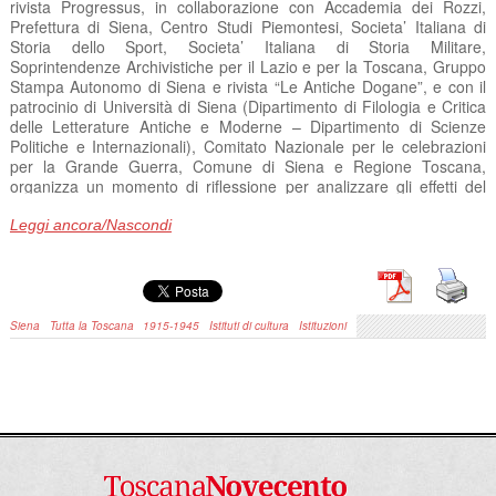
rivista Progressus, in collaborazione con Accademia dei Rozzi,
Prefettura di Siena, Centro Studi Piemontesi, Societa’ Italiana di
Storia dello Sport, Societa’ Italiana di Storia Militare,
Soprintendenze Archivistiche per il Lazio e per la Toscana, Gruppo
Stampa Autonomo di Siena e rivista “Le Antiche Dogane”, e con il
patrocinio di Università di Siena (Dipartimento di Filologia e Critica
delle Letterature Antiche e Moderne – Dipartimento di Scienze
Politiche e Internazionali), Comitato Nazionale per le celebrazioni
per la Grande Guerra, Comune di Siena e Regione Toscana,
organizza un momento di riflessione per analizzare gli effetti del
conflitto sui territori lontani dal fronte presso l’Accademia dei Rozzi.
Leggi ancora/Nascondi
Il 7 maggio, ore 17.30, all’interno del convegno si terra’ anche una
tavola rotonda “Un paese in guerra” di più ampio respiro volta a
coinvolgere tutta la cittadinanza.
Di seguito il programma del convegno:
Siena
Tutta la Toscana
1915-1945
Istituti di cultura
Istituzioni
7 MAGGIO
10.00 Registrazione
10.30 Saluti
11.00-13.00
Quadri locali: la Toscana
(modera Giacomo
Zanibelli) Laura Vigni (Accademia senese degli Intronati) –
Effetti