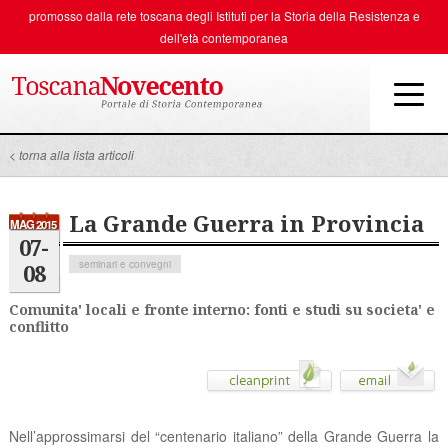
promosso dalla rete toscana degli
Istituti per la Storia della Resistenza e
dell'età contemporanea
< torna alla lista articoli
La Grande Guerra in Provincia
MAG 2015
07-
seminari e convegni
08
Comunita' locali e fronte interno: fonti e studi su societa' e
conflitto
Nell’approssimarsi del “centenario italiano” della Grande Guerra la