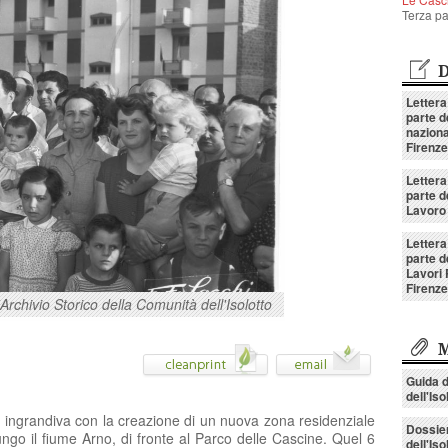
Terza pa
D
Lettera
parte d
naziona
Firenze
Lettera
parte d
Lavoro 
Lettera
parte d
Lavori 
Firenze
rchivio Storico della Comunità dell'Isolotto
M
Guida d
dell'Iso
si ingrandiva con la creazione di un nuova zona residenziale
Dossier
lungo il fiume Arno, di fronte al Parco delle Cascine. Quel 6
dell'Iso