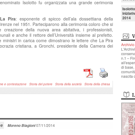
denominato Isolotto fu organizzata una grande cerimonia
Isolott
iniziat
2014
La Pira
: esponente di spicco dell’ala dossettiana della
Firenze nel 1951. Parteciparono alla cerimonia coloro che si
 creazione della nuova area abitativa, i professionisti,
unali e anche il rettore dell’Università insieme al prefetto.
V
i e ministri in carica come dimostrano le lettere che La Pira
Archivio
mocrazia cristiana, a Gronchi, presidente della Camera dei
L'Archiv
Lavoro e della Previdenza sociale, a Medici, Ministro
conserva
n.1 – Fi
all'espe
bbe luogo nella piazza centrale dell’Isolotto, iniziò alle tre
di base,
comunità
o e proseguì con i discorsi ufficiali tenuti dal cardinale
Elia
nascita 
 dal sindaco e dall’ingegnere Filiberto Guala.
rme e contestazione
Storia del potere
Storia della società
Storia della chiesa
onisti di quella cerimonia furono senz’altro
i nuovi abitanti
e
vestiti con l’abito delle grandi occasioni. Dopo aver
L
 interventi suddetti, accompagnati dalla banda musicale dei
, seguirono con trepidazione il responsabile di condominio,
eva in mano il sacchetto pieno di chiavi
’. Le cronache locali
che queste persone, prese dall’emozione di ricevere
na nuova casa dove vivere degnamente, aprirono le case
re
07/11/2014
Moreno Biagioni
 che tremavano
” .