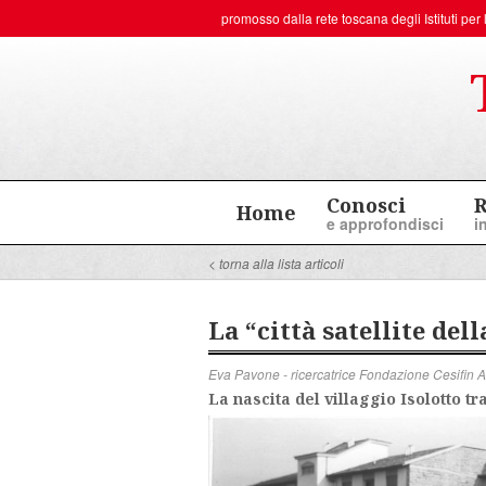
promosso dalla rete toscana degli
Istituti p
Conosci
R
Home
e approfondisci
i
< torna alla lista articoli
La “città satellite del
Eva Pavone - ricercatrice Fondazione Cesifin A
La nascita del villaggio Isolotto tr