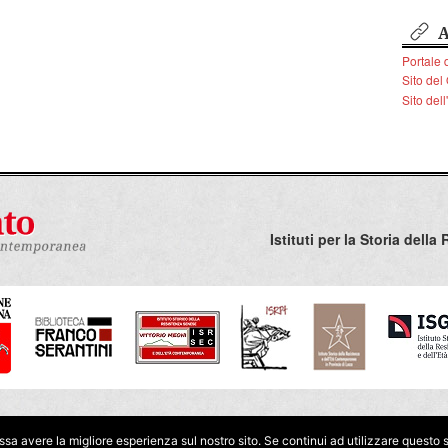
misura, volto e bellezza tali da renderla “
figlia in tutto
esta nuova città, realizzazione terrena di una ideale città
A
to a pieno le loro vite in un clima di solidarietà, fraternità e
Portale d
Sito del
rono gli intenti dei costruttori in realtà
il nuovo centro
Sito del
n si presentava nel 1954 come un luogo accogliente
ere in armonia e serenamente. Sorse privo di infrastrutture
sari: mancavano collegamenti con il centro storico, non era
 una linea Ataf che collegasse la zona residenziale col
. E l’unico modo per raggiungere il parco delle Cascine era
na passerella in legno a pagamento o farsi traghettare fino
nda dell’Arno. La
passerella sull’Arno
in cemento, già
Istituti per la Storia del
rogetto del 1951, sarà realizzata solo nel 1962. Le strade
te pavimentate, mancava l’illuminazione e le due piazze
no da completare. Non c’erano negozi, né una scuola per i
ini che per un primo periodo dovettero accontentarsi di
li edifici di legno fatiscenti, le cosiddette “baracche verdi”
 progetti come quelli per la realizzazione di un cinema-teatro
turali non saranno mai realizzati.
Mancava anche
il verde tra le
nuove case,
ibuire al portale
I nostri progetti
info@toscananovecento.it
nonostante
ssa avere la migliore esperienza sul nostro sito. Se continui ad utilizzare questo 