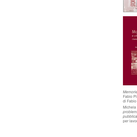
o modo di altri quartieri residenziali edificati in varie città
le, fu possibile grazie alla legge n. 43 approvata il 28
itava ‘
Progetto per incrementare l’occupazione operaia,
lavoratori’
. La legge n. 43/49, che creò anche un ente
ostruzione degli appartamenti da destinare in locazione o a
bblica
‘legge o piano Fanfani’
proprio perché il Ministro del
i massimi promotori insieme al suo sottosegretario La Pira
monianza dell’impegno dei politici democristiani verso una
gnata da elementi
solidaristici volti a mitigare l’impatto
sta. Secondo La Pira esso “
costituiva un esempio del tipo di
to a svolgere per la costruzione di una società solidale
”.
olotto prevedeva: una superficie di circa 500.000 mq, 9.000
ni, plurifamiliari o unifamiliari e inoltre “(…)
due scuole
 una casa torre per uffici e servizi, una chiesa ed opere
Memorie:
nema-teatro; edifici culturali e ricreativi; installazioni per
Fabio Pi
di Fabio
gnati 774 alloggi, 1005 risultarono pronti nel 1955, il
avuto solo nel 1963
.”
Michela 
problemi
pubblic
augurazione dell’Isolotto, il sindaco pronunciò un discorso
per lavo
comunità
, inteso come “
promozione di un ideale sociale
tà
.”. Egli definì il nuovo quartiere come una “
organica,
i Firenze, (…) la prima, si può dire, autentica città satellite