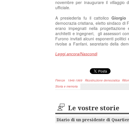
novembre per inaugurare il villaggio 
ufficiale.
A presiederla fu il cattolico
Giorgio 
democrazia cristiana, eletto sindaco di 
erano impegnati nella progettazione e
architetti e ingegneri, gli assessori com
Furono invitati alcuni esponenti politic
rivolse a Fanfani, segretario della de
deputati, a Vigorelli, Ministro del 
dell’Agricoltura.
Leggi ancora/Nascondi
La cerimonia e
del pomeriggi
Dalla Costa
,
Firenze
1946-1969
Ricostruzione democratica
Rifo
I veri protag
Storia e memoria
del quartier
ascoltato gli
vigili urbani
‘
colui che av
Le vostre storie
raccontano 
finalmente u
Diario di un presidente di Quartie
“
con le mani