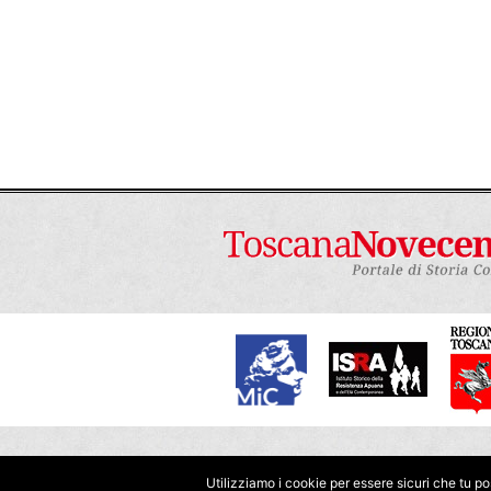
della grande città madre
”; dotata di 
proporzionata alla città madre
”. In qu
divina, i nuovi abitanti avrebbero sviluppa
amicizia.
Ma se questi fu
abitativo no
dove poter viv
e servizi neces
ancora pronta
centro storico
attraversare u
all’altra spo
prevista nel p
non erano sta
principali era
numerosi bamb
frequentare deg
prive di acqua e servizi igienici. Alcuni
o la costruzione di edifici ricreativi e cul
Credits
Termini e condizioni
Come contr
Utilizziamo i cookie per essere sicuri che tu po