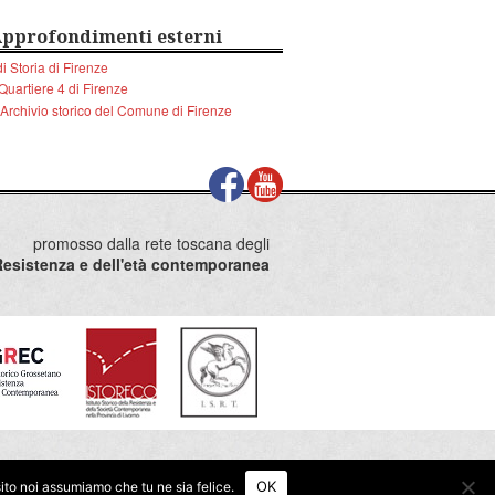
pprofondimenti esterni
i Storia di Firenze
 Quartiere 4 di Firenze
l'Archivio storico del Comune di Firenze
promosso dalla rete toscana degli
la Resistenza e dell'età contemporanea
© 2026 ToscanaNovecento.
OK
sito noi assumiamo che tu ne sia felice.