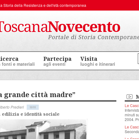
er la Storia della Resistenza e dell'età contemporanea
icerca
Partecipa
Visita
n fonti e materiali
agli eventi
luoghi e itinerari
la grande città madre”
M
Le Casci
lberto Predieri
temi
Intervist
a edilizia e identità sociale
minuti su
2004. Pr
Le Casci
Seconda
Le Casci