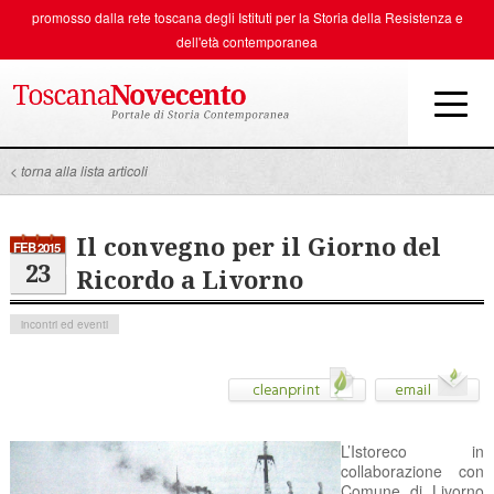
promosso dalla rete toscana degli
Istituti per la Storia della Resistenza e
dell'età contemporanea
< torna alla lista articoli
Il convegno per il Giorno del
FEB 2015
23
Ricordo a Livorno
incontri ed eventi
L’Istoreco in
collaborazione con
Comune di Livorno