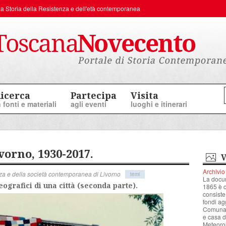
er la Storia della Resistenza e dell'età contemporanea
icerca
Partecipa
Visita
n fonti e materiali
agli eventi
luoghi e itinerari
vorno, 1930-2017.
V
Archivio
tenza e della società contemporanea di Livorno
temi
La docu
eografici di una città (seconda parte).
1865 è co
consiste
fondi ag
Comunale
e casa d
Meteorol