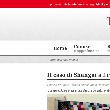
promosso dalla rete toscana degli
Istituti p
Conosci
R
Home
e approfondisci
i
< torna alla lista articoli
Il caso di Shangai a Li
Patrizia Papalini - Istituto storico della Resis
Un quartiere ai margini sociali e g