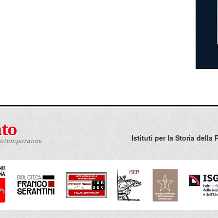
oggi, la traiettoria che ha percorso il quartiere, rispecchia
orgacs in
Margini d’Italia. L’esclusione sociale dall’Unità a
orie di periferie ai margini sociali e geografici delle città
e attraverso uno sguardo “esterno”, come un luogo in totale
a bellezza che invece rappresenta il centro cittadino. E’
vità, progetti, associazionismo proattivo come quello del
ossa quantomeno tentare di ribaltare lo sguardo da cui si
orti. Anche le immagini che raccontano da dentro quella che
” in quegli anni sembrano narrare una storia diversa da
opolare, povero e ghettizzato. Esse infatti mostrano storie di
la vita del proprio rione, che contribuivano per quello che
 di sostegno reciproco. Il “Punto Incontro Donna”, così
 volute e dirette dagli abitanti stessi del rione, sono
Istituti per la Storia del
tà, a dare vita, a livello culturale e sociale, a uno dei