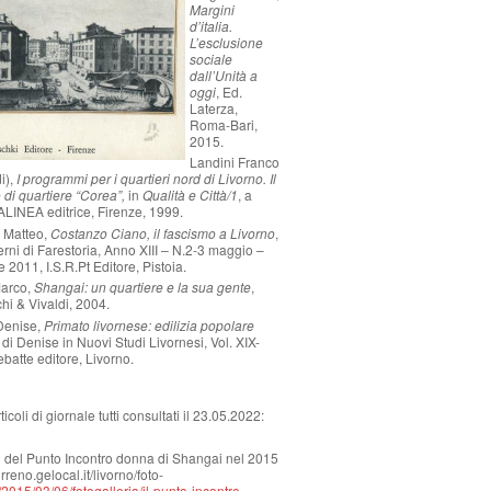
Margini
d’italia.
L’esclusione
sociale
dall’Unità a
oggi
, Ed.
Laterza,
Roma-Bari,
2015.
Landini Franco
i),
I programmi per i quartieri nord di Livorno. Il
o di quartiere “Corea”,
in
Qualità e Città/1
, a
 ALINEA editrice, Firenze, 1999.
 Matteo,
Costanzo Ciano, il fascismo a Livorno
,
rni di Farestoria, Anno XIII – N.2-3 maggio –
 2011, I.S.R.Pt Editore, Pistoia.
Marco,
Shangai: un quartiere e la sua gente
,
i & Vivaldi, 2004.
 Denise,
Primato livornese: edilizia popolare
e
di Denise in Nuovi Studi Livornesi, Vol. XIX-
batte editore, Livorno.
ticoli di giornale tutti consultati il 23.05.2022:
i del Punto Incontro donna di Shangai nel 2015
ltirreno.gelocal.it/livorno/foto-
2015/03/06/fotogalleria/il-punto-incontro-