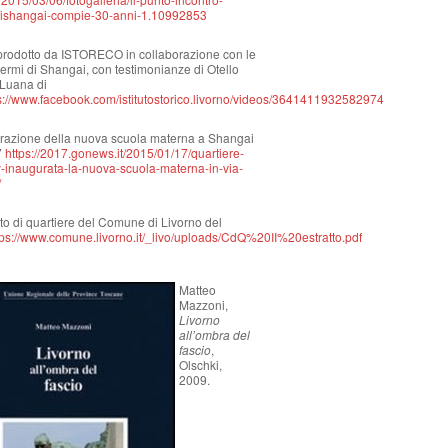
ishangai-compie-30-anni-1.10992853
 prodotto da ISTORECO in collaborazione con le
ermi di Shangai, con testimonianze di Otello
 Luana di
s://www.facebook.com/istitutostorico.livorno/videos/3641411932582974
razione della nuova scuola materna a Shangai
7
https://2017.gonews.it/2015/01/17/quartiere-
inaugurata-la-nuova-scuola-materna-in-via-
/
atto di quartiere del Comune di Livorno del
tps://www.comune.livorno.it/_livo/uploads/CdQ%20II%20estratto.pdf
Matteo
Mazzoni,
Livorno
all’ombra del
fascio
,
Olschki,
2009.