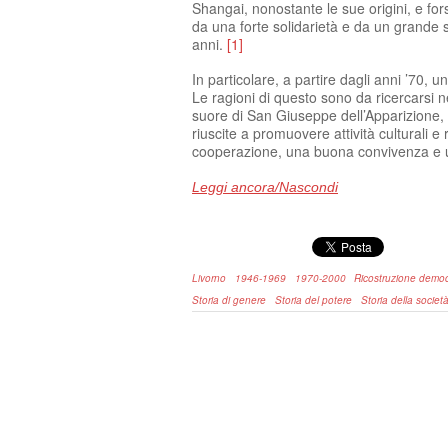
Shangai, nonostante le sue origini, e for
da una forte solidarietà e da un grande s
anni.
[1]
In particolare, a partire dagli anni ’70, 
Le ragioni di questo sono da ricercarsi ne
suore di San Giuseppe dell’Apparizione, d
riuscite a promuovere attività culturali e
cooperazione, una buona convivenza e un 
Leggi ancora/Nascondi
Livorno
1946-1969
1970-2000
Ricostruzione democ
Storia di genere
Storia del potere
Storia della societ
Shangai negli anni Sessanta-Settanta