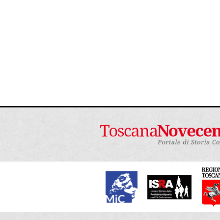
Conclusioni
La storia di Shangai dalla sua nascita ad 
molto bene quanto espresso da David F
oggi
(2015): si tratta di una delle molte st
italiane, nate, osservate e rappresentat
antitesi alla raffinatezza, la ricchezza, l
interessante vedere come, grazie ad atti
“Punto incontro donna” per esempio, si p
osserva il quartiere, insieme alle sue s
era la vita di Shangai e degli “shangaini
quella classica di quartiere periferico, p
persone che partecipavano attivamente al
era loro possibile al senso di comunità e
come altre realtà del secondo dopoguerra,
riusciti a creare una vera e propria comuni
quartieri più popolari e poveri della città.
La prima parte dell’articolo.
nota:
[1]
Susini M.,
Shangai
…,cit., p.23.