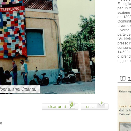
Famiglia
per un to
sezione p
dal 1808
Comunità
Livorno 
Livorno.
parte d
l’Archiv
presso l
conserva
14.500 u
di prend
oggetto 
L
donna, anni Ottanta.
i