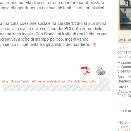
se proprio per via di esse, era un quartiere caratterizzato
enso di appartenenza dei suoi abitanti, fin dai primissimi
una marcata coesione sociale ha caratterizzato la sua storia.
lle attività svolte dalla sezione del PCI della zona, dalle
al parroco locale, Don Biondi: si tratta di realtà che erano
 ricreative, anche di stampo politico, incentivando
senso di comunità tra gli abitanti del quartiere.
[2]
(a cura d
contratt
Una delle esperienze che ha fatto vivere a
cura di,
Shangai uno dei suoi periodi più positivi è stata
Mazzoni
la creazione del “Punto incontro donna”, voluto
in Quade
dalle donne di quartiere, su proposta della
dicembre
sezione locale del Pci, per avere un luogo dove
Susini 
ritrovarsi.
[3]
Dalla sua nascita, nel 1985, il
Bnadecch
ratica
Guerra fredda
Riforme e contestazione
Crisi della Repubblica
quartiere tutto è stato altamente coinvolto in
Ulivieri
à
d’autor
numerosissime iniziative come rassegne
2012, De
teatrali, concerti, corsi di cucito, sfilate di
quartiere, feste di carnevale, mercatini, gite di
gruppo e molto altro. Nel video prodotto
Link e ar
dall’ISTORECO di Livorno
[4]
, in collaborazione
con le Scuole Fermi di Shanghai, nel 2020,
I 30 ann
sono state raccolte le testimonianze di abitanti
https://i
del luogo che hanno vissuto e gestito in prima
e-
video/