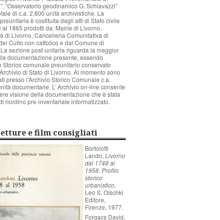
”, “Osservatorio geodinamico G. Schiavazzi”
tale di c.a. 2.800 unità archivistiche. La
reunitaria è costituita dagli atti di Stato civile
 al 1865 prodotti da: Mairie di Livorno,
 di Livorno, Cancelleria Comunitativa di
del Culto non cattolico e dal Comune di
 La sezione post-unitaria riguarda la maggior
ella documentazione presente, essendo
io Storico comunale preunitario conservato
’Archivio di Stato di Livorno. Al momento sono
ti presso l’Archivio Storico Comunale c.a.
nità documentarie. L’ Archivio on-line consente
ere visione della documentazione che è stata
di riordino pre-inventariale informatizzato.
etture e film consigliati
Bortolotti
Lando,
Livorno
dal 1748 al
1958. Profilo
storico
urbanistico
,
Leo S. Olschki
Editore,
Firenze, 1977.
Forgacs David,