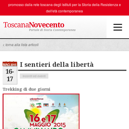
promosso dalla rete toscana degli
Istituti per la Storia della Resistenza e
dell'età contemporanea
< torna alla lista articoli
I sentieri della libertà
MAG 2015
16-
incontri ed eventi
17
Trekking di due giorni