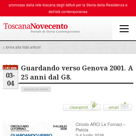
promosso dalla rete toscana degli
Istituti per la Storia della Resistenza e
dell'età contemporanea
< torna alla lista articoli
Guardando verso Genova 2001. A
LUG 2026
03-
25 anni dal G8.
04
incontri ed eventi
Circolo ARCI Le Fornaci –
Pistoia
3-4 luglio 2026