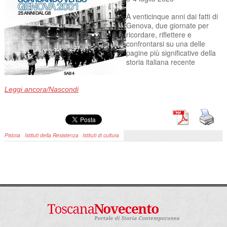
A venticinque anni dai fatti di
Genova, due giornate per
ricordare, riflettere e
confrontarsi su una delle
pagine più significative della
storia italiana recente
Leggi ancora/Nascondi
Pistoia
Istituti della Resistenza
Istituti di cultura