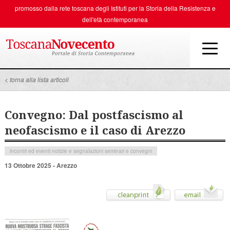
promosso dalla rete toscana degli
Istituti per la Storia della Resistenza e
dell'età contemporanea
< torna alla lista articoli
Convegno: Dal postfascismo al
neofascismo e il caso di Arezzo
incontri ed eventi
notizie e segnalazioni
seminari e convegni
13 Ottobre 2025 - Arezzo