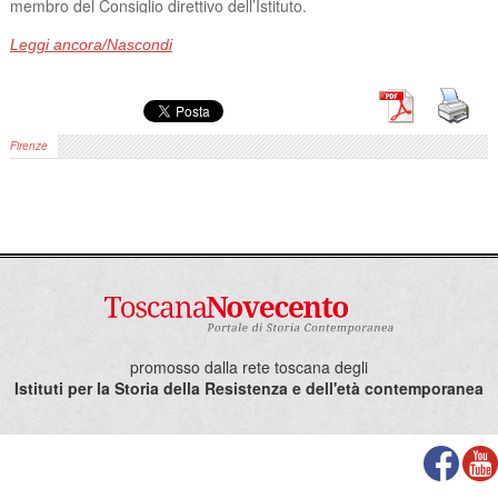
membro del Consiglio direttivo dell’Istituto.
Oggi, 26 febbraio, una loro rappresentanza è venuta a trovarci in
Istituto, accolta dal presidente Chiti e dal direttore Mazzoni, e ci
Leggi ancora/Nascondi
hanno consegnato il ricavato della cena (al netto delle spese
sostenute). Ringraziamo sentitamente le organizzazioni e tutti
coloro che hanno contribuito alla donazione.
Firenze
promosso dalla rete toscana degli
Istituti per la Storia della Resistenza e dell'età contemporanea