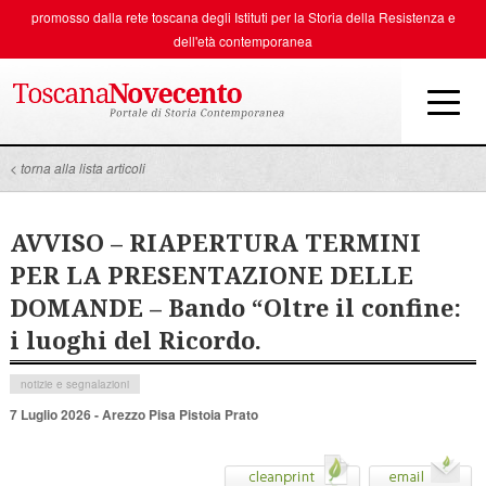
promosso dalla rete toscana degli
Istituti per la Storia della Resistenza e
dell'età contemporanea
< torna alla lista articoli
AVVISO – RIAPERTURA TERMINI
PER LA PRESENTAZIONE DELLE
DOMANDE – Bando “Oltre il confine:
i luoghi del Ricordo.
notizie e segnalazioni
7 Luglio 2026 - Arezzo Pisa Pistoia Prato