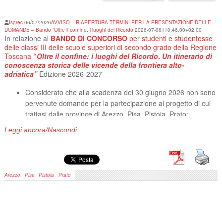
Isgrec
06/07/2026
AVVISO – RIAPERTURA TERMINI PER LA PRESENTAZIONE DELLE
DOMANDE – Bando “Oltre il confine: i luoghi del Ricordo.
2026-07-06T10:46:00+02:00
In relazione al
BANDO DI CONCORSO
per studenti e studentesse
delle classi III delle scuole superiori di secondo grado della Regione
Toscana
“
Oltre il confine: i luoghi del Ricordo
.
Un itinerario di
conoscenza storica delle vicende della frontiera alto-
adriatica”
Edizione 2026-2027
Considerato che alla scadenza del 30 giugno 2026 non sono
pervenute domande per la partecipazione al progetto di cui
trattasi dalle province di Arezzo, Pisa, Pistoia, Prato;
Ritenuto opportuno riaprire i termini per la presentazione
Leggi ancora/Nascondi
delle domande di ammissione al citato progetto al fine di
garantire una più ampia copertura regionale;
SI RENDE NOTO CHE
Arezzo
Pisa
Pistoia
Prato
Sono riaperti i termini per la presentazione dei
progetti
esclusivamente per le scuole superiori di secondo grado
delle province di
AREZZO, PISA, PISTOIA, PRATO
.
Si ricorda che il bando di concorso è aperto a coppie di studenti e