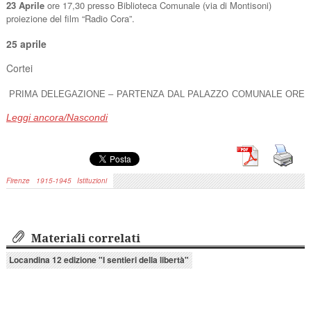
23 Aprile
ore 17,30 presso Biblioteca Comunale (via di Montisoni)
proiezione del film “Radio Cora”.
25 aprile
Cortei
PRIMA DELEGAZIONE – PARTENZA DAL PALAZZO COMUNALE ORE
8
Leggi ancora/Nascondi
1. COMUNE
2. PIAZZA DELLA PACE
3. ITC VOLTA
4. PORTA DELLA MEMORIA
Firenze
1915-1945
Istituzioni
5. CHIESA QUARTO
6. CRC CANDELI
7. VIA ROMA – F.LLI MANZI
8. BORRO S. GIORGIO
Materiali correlati
9. VIA ROMA – LAPIDE VIII ARMATA BRITANNICA
10. GAMBERAIA
Locandina 12 edizione "I sentieri della libertà"
11. FONTESANTA
12. LONCHIO
13. VILLA VALORI