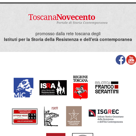
14. ANTELLA – GIARDINI DELLA RESISTENZA
15. BALATRO – CASA DEL POPOLO
SECONDA DELEGAZIONE – PARTENZA DA PIAZZA DI GRASSINA
ORE 8
promosso dalla rete toscana degli
16. ACLI GRASSINA
Istituti per la Storia della Resistenza e dell'età contemporanea
17. DORIANO GALLI – GRASSINA
18. VIA PIAN DI GRASSINA – BUBÈ
19. CHIESA S. MARTINO
20. CASTELRUGGERO
21. VILLA LA SELVA
22. CIMITERO PONTE A EMA. A seguire, partecipazione alla
cerimonia di Ponte a Ema.
COMMEMORAZIONE PRESSO LA SCUOLA VITTORINO DA
FELTRE DI PONTE A EMA
ore 10, Commemorazione nel piazzale della scuola con S. Messa e
breve spettacolo organizzato dai ragazzi della Scuola Vittorino Da
Feltre, alla presenza del Sindaco di Bagno a Ripoli, del Presidente
del Quartiere 3 di Firenze, di un rappresentante dell’Anpi
Provinciale e del Comitato Unitario Ponte a Ema.
9 Maggio
– 12a edizione I sentieri della libertà. Una passeggiata