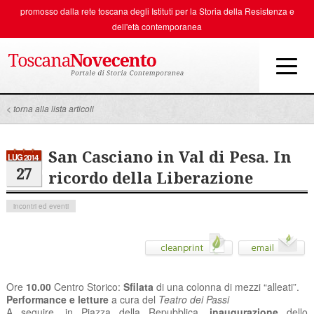
promosso dalla rete toscana degli
Istituti per la Storia della Resistenza e
dell'età contemporanea
< torna alla lista articoli
San Casciano in Val di Pesa. In
LUG 2014
27
ricordo della Liberazione
incontri ed eventi
Ore
10.00
Centro Storico:
Sfilata
di una colonna di mezzi “alleati”.
Performance e letture
a cura del
Teatro dei Passi
A seguire, in Piazza della Repubblica,
inaugurazione
dello