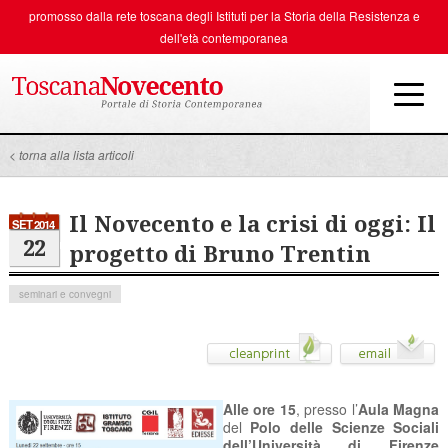
promosso dalla rete toscana degli
Istituti per la Storia della Resistenza e
dell'età contemporanea
< torna alla lista articoli
Il Novecento e la crisi di oggi: Il
SET 2014
22
progetto di Bruno Trentin
seminari e convegni
Alle ore 15
, presso l’
Aula Magna
del
Polo delle Scienze Sociali
dell’Università di Firenze