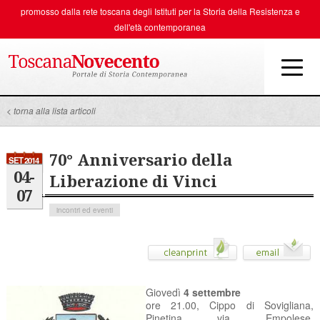
promosso dalla rete toscana degli
Istituti per la Storia della Resistenza e
dell'età contemporanea
< torna alla lista articoli
70° Anniversario della
SET 2014
04-
Liberazione di Vinci
07
incontri ed eventi
Giovedì
4 settembre
ore 21.00, Cippo di Sovigliana,
Pinetina via Empolese,