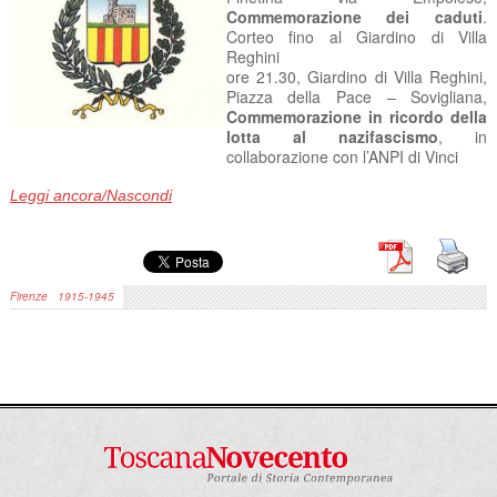
Commemorazione dei caduti
.
Corteo fino al Giardino di Villa
Reghini
ore 21.30, Giardino di Villa Reghini,
Piazza della Pace – Sovigliana,
Commemorazione in ricordo della
lotta al nazifascismo
, in
collaborazione con l’ANPI di Vinci
ore 22.00
Concerto
della
Filarmonica “Leonardo da Vinci”
Leggi ancora/Nascondi
Domenica
7 settembre
ore 15.30, Passo delle Croci, Montalbano,
11ˆ Camminata della
Liberazione
, per commemorare la Liberazione di Vinci. Percorso:
Passo Le Croci, Fonte del Romito, La Casa, Torre di S. Alluccio,
Passo Le Croci.
Firenze
1915-1945
Alle ore 18.00 presso la Torre di S. Alluccio merenda offerta a tutti i
partecipanti dall’Associazione S. Amato a Tavola.