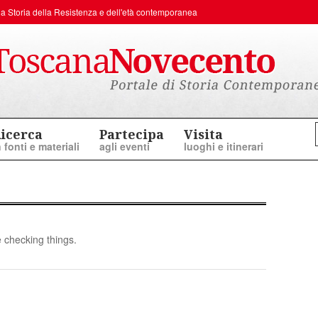
er la Storia della Resistenza e dell'età contemporanea
icerca
Partecipa
Visita
n fonti e materiali
agli eventi
luoghi e itinerari
 checking things.