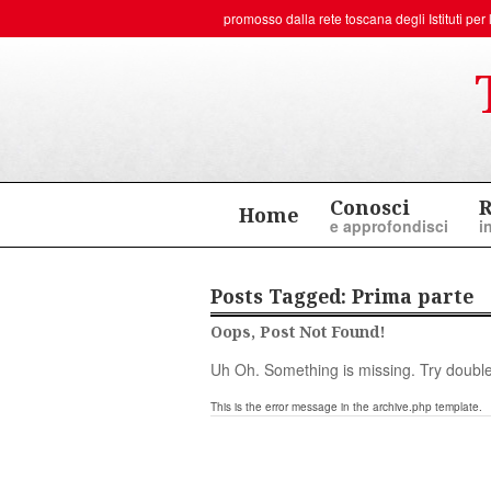
promosso dalla rete toscana degli
Istituti p
Conosci
R
Home
e approfondisci
i
Posts Tagged:
Prima parte
Oops, Post Not Found!
Uh Oh. Something is missing. Try double
This is the error message in the archive.php template.