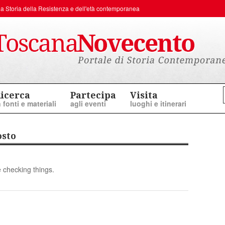
er la Storia della Resistenza e dell'età contemporanea
icerca
Partecipa
Visita
n fonti e materiali
agli eventi
luoghi e itinerari
osto
 checking things.