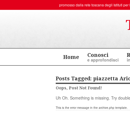
promosso dalla rete toscana degli
Istituti p
Conosci
R
Home
e approfondisci
i
Posts Tagged:
piazzetta Ari
Oops, Post Not Found!
Uh Oh. Something is missing. Try double
This is the error message in the archive.php template.