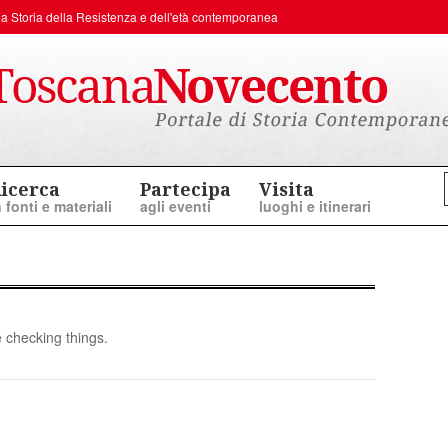
er la Storia della Resistenza e dell'età contemporanea
icerca
Partecipa
Visita
n fonti e materiali
agli eventi
luoghi e itinerari
 checking things.