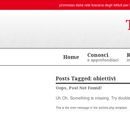
promosso dalla rete toscana degli
Istituti p
Conosci
R
Home
e approfondisci
i
Posts Tagged:
obiettivi
Oops, Post Not Found!
Uh Oh. Something is missing. Try double
This is the error message in the archive.php template.