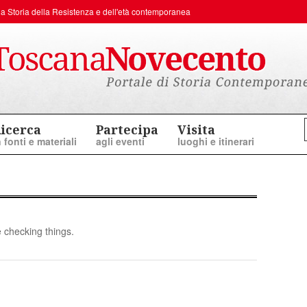
er la Storia della Resistenza e dell'età contemporanea
icerca
Partecipa
Visita
n fonti e materiali
agli eventi
luoghi e itinerari
 checking things.