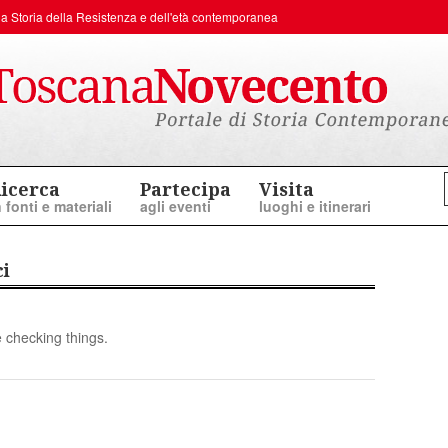
er la Storia della Resistenza e dell'età contemporanea
icerca
Partecipa
Visita
n fonti e materiali
agli eventi
luoghi e itinerari
i
 checking things.