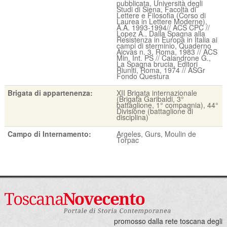
pubblicata, Università degli
Studi di Siena, Facoltà di
Lettere e Filosofia (Corso di
Laurea in Lettere Moderne),
A.A. 1993-1994// ACS CPC //
Lopez A., Dalla Spagna alla
Resistenza in Europa in Italia ai
campi di sterminio, Quaderno
Aicvas n. 3, Roma, 1983 // ACS
Min. Int. PS // Calandrone G.,
La Spagna brucia, Editori
Riuniti, Roma, 1974 // ASGr
Fondo Questura
Brigata di appartenenza:
XII Brigata internazionale
(Brigata Garibaldi, 3°
battaglione, 1° compagnia), 44°
Divisione (battaglione di
disciplina)
Campo di Internamento:
Argeles, Gurs, Moulin de
Torpac
promosso dalla rete toscana degli