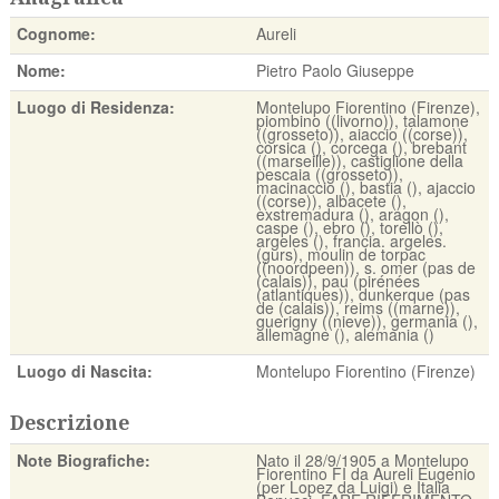
Cognome:
Aureli
Nome:
Pietro Paolo Giuseppe
Luogo di Residenza:
Montelupo Fiorentino (Firenze),
piombino ((livorno)), talamone
((grosseto)), aiaccio ((corse)),
corsica (), corcega (), brebant
((marseille)), castiglione della
pescaia ((grosseto)),
macinaccio (), bastia (), ajaccio
((corse)), albacete (),
exstremadura (), aragon (),
caspe (), ebro (), torellò (),
argeles (), francia. argeles.
(gurs), moulin de torpac
((noordpeen)), s. omer (pas de
(calais)), pau (pirénées
(atlantiques)), dunkerque (pas
de (calais)), reims ((marne)),
guerigny ((nieve)), germania (),
allemagne (), alemania ()
Luogo di Nascita:
Montelupo Fiorentino (Firenze)
Descrizione
Note Biografiche:
Nato il 28/9/1905 a Montelupo
Fiorentino FI da Aureli Eugenio
(per Lopez da Luigi) e Italia