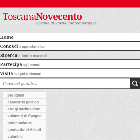
Home
Conosci
e approfondisci
Ricerca
in fonti e materiali
Partecipa
agli eventi
Visita
luoghi e itinerari
partigiani
casellario politico
stragi nazifasciste
volontari di Spagna
testimonianze
combattenti Alleati
volantini