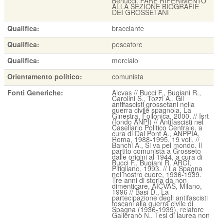
Benucci. FARE RIFERIMENTO
ALLA SEZIONE BIOGRAFIE
DEI GROSSETANI
Qualifica:
bracciante
Qualifica:
pescatore
Qualifica:
merciaio
Orientamento politico:
comunista
Fonti Generiche:
Aicvas // Bucci F., Bugiani R.,
Carolini S., Tozzi A., Gli
antifascisti grossetani nella
guerra civile spagnola, La
Ginestra, Follonica, 2000. // Isrt
(fondo ANPI) // Antifascisti nel
Casellario Politico Centrale, a
cura di Dal Pont A., ANPPIA,
Roma, 1988-1995, 19 voll. //
Banchi A., Si va pel mondo. Il
partito comunista a Grosseto
dalle origini al 1944, a cura di
Bucci F., Bugiani R. ARCI,
Pitigliano, 1993. // La Spagna
nel nostro cuore, 1936-1939.
Tre anni di storia da non
dimenticare, AICVAS, Milano,
1996 // Basi D., La
partecipazione degli antifascisti
toscani alla guerra civile di
Spagna (1936-1939), relatore
Gallerano N., Tesi di laurea non