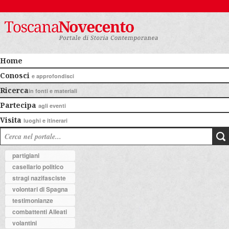
Home
Conosci
e approfondisci
Ricerca
in fonti e materiali
Partecipa
agli eventi
Visita
luoghi e itinerari
partigiani
casellario politico
stragi nazifasciste
volontari di Spagna
testimonianze
combattenti Alleati
volantini