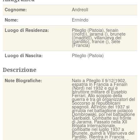
Cognome:
Andreoli
Nome:
Ermindo
Luogo di Residenza:
Piteglio (Pistoia), fenain
((nord)), jarama (), brunete
((madrid)), villanueva del
(pardillo), france (), Sète
(Francia)
Luogo di Nascita:
Piteglio (Pistoia)
Descrizione
Note Biografiche:
Nato a Piteglio il 9/12/1902,
espatria in Francia a Fenain
(Nord) nel 1932 e qui è
istruttore militare di Eusebio
Ferrari. Allo scoppio della
guerra è tra gli organizzatori del
Soccorso ai repubblicani
spagnoli. All'inizio del 1937 si
arruola nel battaglione polacco
Dombrowski, poi nel battaglione
Garibaldi. Combatte sul fronte
di Jarama. Passato nella XII
Brigata internazionale,
combatte nel luglio 1937 a
Brunete, quindi a Villanueva del
Pardillo. Rientra in Francia