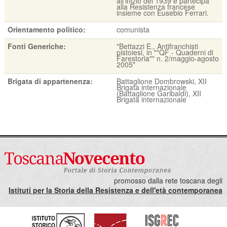
all'inizio del 1939 e partecipa
alla Resistenza francese
insieme con Eusebio Ferrari.
Orientamento politico:
comunista
Fonti Generiche:
"Bettazzi E., Antifranchisti
pistoiesi, in ""QF - Quaderni di
Farestoria"" n. 2/maggio-agosto
2005"
Brigata di appartenenza:
Battaglione Dombrowski, XII
Brigata internazionale
(Battaglione Garibaldi), XII
Brigata internazionale
promosso dalla rete toscana degli
Istituti per la Storia della Resistenza e dell'età contemporanea