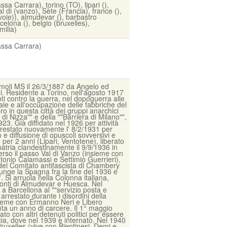
sa Carrara), torino (TO), lipari (),
al di (vanzo), Sète (Francia), france (),
oie)), almudevar (), barbastro
celona (), belgio (bruxelles),
milia)
ssa Carrara)
moli MS il 26/3/1887 da Angelo ed
i. Residente a Torino, nell'agosto 1917
ti contro la guerra, nel dopoguerra alle
aie e all'occupazione delle fabbriche del
 in questa città dei gruppi anarchici
 di Nizza"" e della ""Barriera di Milano"",
923. Già diffidato nel 1926 per attività
rrestato nuovamente l' 8/2/1931 per
e diffusione di opuscoli sovversivi e
 per 2 anni (Lipari, Ventotene), liberato
patria clandestinamente il 9/9/1936 in
erso il passo Val di Vanzo (insieme con
ntonio Calamassi e Settimio Guerrieri),
 del Comitato antifascista di Chambery
unge la Spagna fra la fine del 1936 e
7. Si arruola nella Colonna italiana,
ronti di Almudevar e Huesca. Nel
a Barcellona al ""servizio posta e
 arrestato durante i disordini della
ieme con Ermanno Neri e Libero
nta un anno di carcere. Il 1° maggio
to con altri detenuti politici per essere
cia, dove nel 1939 è internato. Nel 1940
 Bruxelles (vive con Bientinesi, Demi e