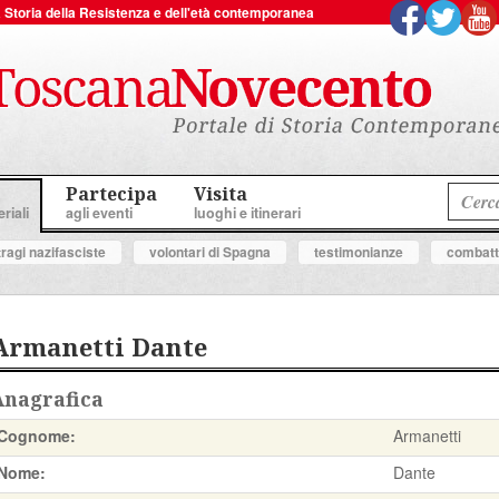
 la Storia della Resistenza e dell'età contemporanea
Partecipa
Visita
riali
agli eventi
luoghi e itinerari
tragi nazifasciste
volontari di Spagna
testimonianze
combatte
Armanetti Dante
Anagrafica
Cognome:
Armanetti
Nome:
Dante