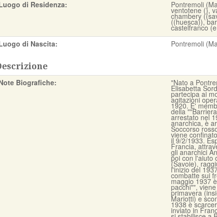
Luogo di Residenza:
Pontremoli (Mas
ventotene (), v
chambery ((sav
((huesca)), bar
castelfranco (e
Luogo di Nascita:
Pontremoli (Ma
Descrizione
Note Biografiche:
"Nato a Pontre
Elisabetta Sord
partecipa ai mo
agitazioni oper
1920. E' membro
della ""Barriera
arrestato nel 1
anarchica, è a
Soccorso rosso 
viene confinato
il 9/2/1933. Es
Francia, attrav
gli anarchici A
poi con l'aiuto
(Savoie), raggi
l'inizio del 193
combatte sui f
maggio 1937 è 
pacchi"", viene
primavera (ins
Mariotti) e sco
1938 è scarcera
inviato in Fran
si stabilisce a