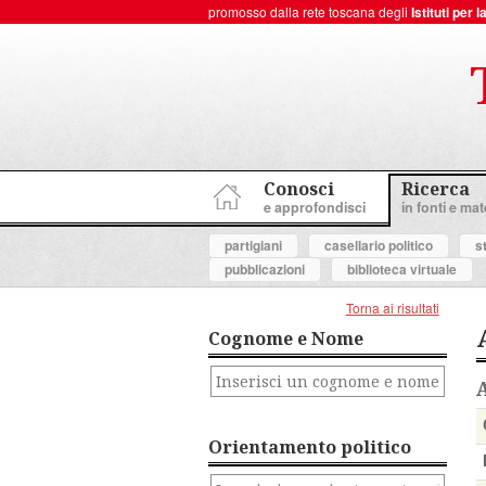
promosso dalla rete toscana degli
Istituti per
ToscanaNovecento Portale di Storia Contemporanea
Conosci
Ricerca
e approfondisci
in fonti e mate
partigiani
casellario politico
s
pubblicazioni
biblioteca virtuale
Torna ai risultati
Cognome e Nome
Orientamento politico