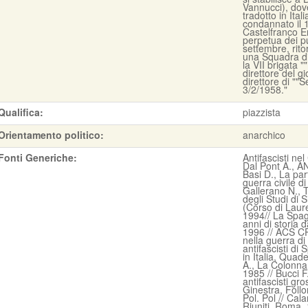
Vannucci), dove
tradotto in Ita
condannato il 
Castelfranco Em
perpetua dei pub
settembre, rito
una Squadra di 
la VII brigata 
direttore del g
direttore di ""
3/2/1958."
Qualifica:
piazzista
Orientamento politico:
anarchico
Fonti Generiche:
Antifascisti nel
Dal Pont A., A
Basi D., La part
guerra civile d
Gallerano N., T
degli Studi di S
(Corso di Laur
1994// La Spag
anni di storia
1996 // ACS CPC
nella guerra d
antifascisti di
in Italia, Qua
A., La Colonna
1985 // Bucci F.
antifascisti gr
Ginestra, Follon
Pol. Pol // Cal
Riuniti, Roma, 