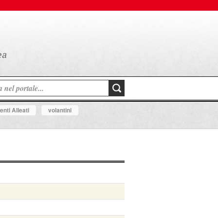
nti Alleati
volantini