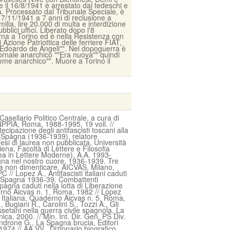
 il 16/8/1941 è arrestato dai tedeschi e
lia. Processato dal Tribunale Speciale, è
17/11/1941 a 7 anni di reclusione a
ilia, lire 20.000 di multa e interdizione
blici uffici. Liberato dopo l'8
rna a Torino ed è nella Resistenza con
Azione Patriottica delle ferriere FIAT,
""Edoardo de Angeli"". Nel dopoguerra è
iornale anarchico ""Era nuova"" quindi
Seme anarchico"". Muore a Torino il
 Casellario Politico Centrale, a cura di
NPPIA, Roma, 1988-1995, 19 voll. //
ecipazione degli antifascisti toscani alla
i Spagna (1936-1939), relatore
esi di laurea non pubblicata, Università
iena, Facoltà di Lettere e Filosofia
ea in Lettere Moderne), A.A. 1993-
na nel nostro cuore, 1936-1939. Tre
 da non dimenticare, AICVAS, Milano,
 // Lopez A., Antifascisti italiani caduti
i Spagna 1936-39. Combattenti
 Spagna caduti nella lotta di Liberazione
derno Aicvas n. 1, Roma, 1982 // Lopez
 Italiana, Quaderno Aicvas n. 5, Roma,
, Bugiani R., Carolini S., Tozzi A., Gli
ossetani nella guerra civile spagnola, La
ica, 2000. // Min. Int. Dir. Gen. PS Div.
androne G., La Spagna brucia, Editori
1974 // AA.VV., Dizionario biografico