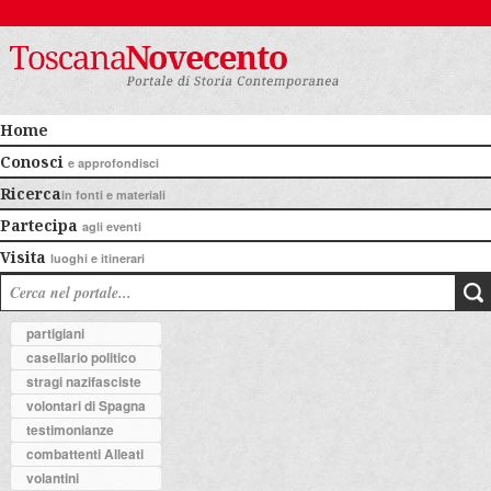
Home
Conosci
e approfondisci
Ricerca
in fonti e materiali
Partecipa
agli eventi
Visita
luoghi e itinerari
partigiani
casellario politico
stragi nazifasciste
volontari di Spagna
testimonianze
combattenti Alleati
volantini