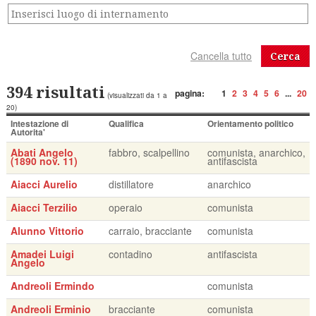
Cerca
394 risultati
pagina:
1
2
3
4
5
6
...
20
(visualizzati da 1 a
20)
Intestazione di
Qualifica
Orientamento politico
Autorita'
Abati Angelo
fabbro, scalpellino
comunista, anarchico,
(1890 nov. 11)
antifascista
Aiacci Aurelio
distillatore
anarchico
Aiacci Terzilio
operaio
comunista
Alunno Vittorio
carraio, bracciante
comunista
Amadei Luigi
contadino
antifascista
Angelo
Andreoli Ermindo
comunista
Andreoli Erminio
bracciante
comunista