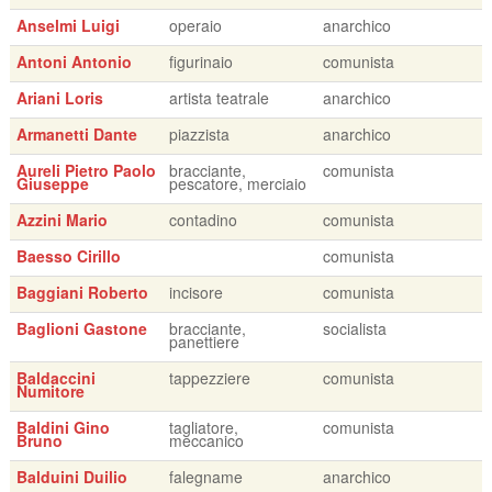
Anselmi Luigi
operaio
anarchico
Antoni Antonio
figurinaio
comunista
Ariani Loris
artista teatrale
anarchico
Armanetti Dante
piazzista
anarchico
Aureli Pietro Paolo
bracciante,
comunista
Giuseppe
pescatore, merciaio
Azzini Mario
contadino
comunista
Baesso Cirillo
comunista
Baggiani Roberto
incisore
comunista
Baglioni Gastone
bracciante,
socialista
panettiere
Baldaccini
tappezziere
comunista
Numitore
Baldini Gino
tagliatore,
comunista
Bruno
meccanico
Balduini Duilio
falegname
anarchico