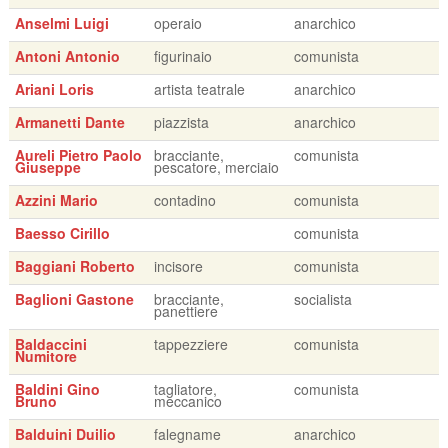
Anselmi Luigi
operaio
anarchico
Antoni Antonio
figurinaio
comunista
Ariani Loris
artista teatrale
anarchico
Armanetti Dante
piazzista
anarchico
Aureli Pietro Paolo
bracciante,
comunista
Giuseppe
pescatore, merciaio
Azzini Mario
contadino
comunista
Baesso Cirillo
comunista
Baggiani Roberto
incisore
comunista
Baglioni Gastone
bracciante,
socialista
panettiere
Baldaccini
tappezziere
comunista
Numitore
Baldini Gino
tagliatore,
comunista
Bruno
meccanico
Balduini Duilio
falegname
anarchico