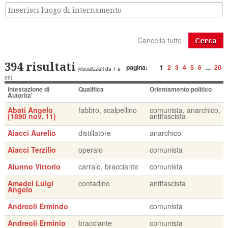
Cerca
394 risultati
pagina:
1
2
3
4
5
6
...
20
(visualizzati da 1 a
20)
Intestazione di
Qualifica
Orientamento politico
Autorita'
Abati Angelo
fabbro, scalpellino
comunista, anarchico,
(1890 nov. 11)
antifascista
Aiacci Aurelio
distillatore
anarchico
Aiacci Terzilio
operaio
comunista
Alunno Vittorio
carraio, bracciante
comunista
Amadei Luigi
contadino
antifascista
Angelo
Andreoli Ermindo
comunista
Andreoli Erminio
bracciante
comunista