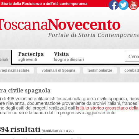
 la Storia della Resistenza e dell'età contemporanea
Partecipa
Visita
riali
agli eventi
luoghi e itinerari
tragi nazifasciste
volontari di Spagna
testimonianze
combatte
ra civile spagnola
i di 408 volontari antifascisti toscani nella guerra civile spagnola, ricostr
lare rilevanza, documentazione proveniente da archivi italiani, francesi
degli esiti dei progetti realizzati dall'
Istituto storico grossetano dell
ora in corso e la banca dati in progressivo aggiornamento.
394 risultati
(visualizzati da 1 a 20)