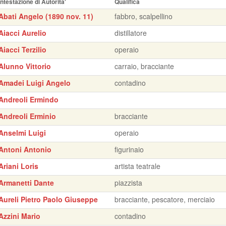
Intestazione di Autorita'
Qualifica
Abati Angelo (1890 nov. 11)
fabbro, scalpellino
Aiacci Aurelio
distillatore
Aiacci Terzilio
operaio
Alunno Vittorio
carraio, bracciante
Amadei Luigi Angelo
contadino
Andreoli Ermindo
Andreoli Erminio
bracciante
Anselmi Luigi
operaio
Antoni Antonio
figurinaio
Ariani Loris
artista teatrale
Armanetti Dante
piazzista
Aureli Pietro Paolo Giuseppe
bracciante, pescatore, merciaio
Azzini Mario
contadino