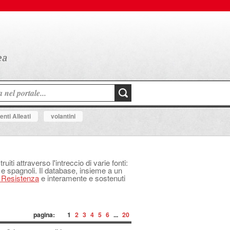
nti Alleati
volantini
uiti attraverso l'intreccio di varie fonti:
 e spagnoli. Il database, insieme a un
a Resistenza
e interamente e sostenuti
pagina:
1
2
3
4
5
6
...
20