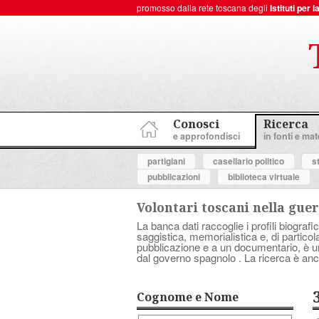
promosso dalla rete toscana degli
Istituti per
ToscanaNovecento Portale di Storia Contemporanea
Conosci
Ricerca
e approfondisci
in fonti e mate
partigiani
casellario politico
s
pubblicazioni
biblioteca virtuale
Volontari toscani nella guer
La banca dati raccoglie i profili biografic
saggistica, memorialistica e, di partico
pubblicazione e a un documentario, è uno 
dal governo spagnolo . La ricerca è anc
Cognome e Nome