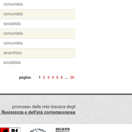
comunista
comunista
socialista
comunista
comunista
anarchico
socialista
pagina:
1
2
3
4
5
6
...
20
promosso dalla rete toscana degli
lla Resistenza e dell'età contemporanea