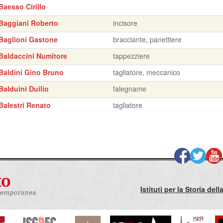
Baesso Cirillo
Baggiani Roberto
incisore
Baglioni Gastone
bracciante, panettiere
Baldaccini Numitore
tappezziere
Baldini Gino Bruno
tagliatore, meccanico
Balduini Duilio
falegname
Balestri Renato
tagliatore
Istituti per la Storia de