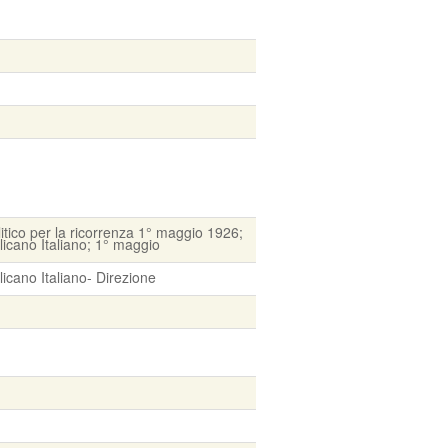
itico per la ricorrenza 1° maggio 1926;
licano Italiano; 1° maggio
icano Italiano- Direzione