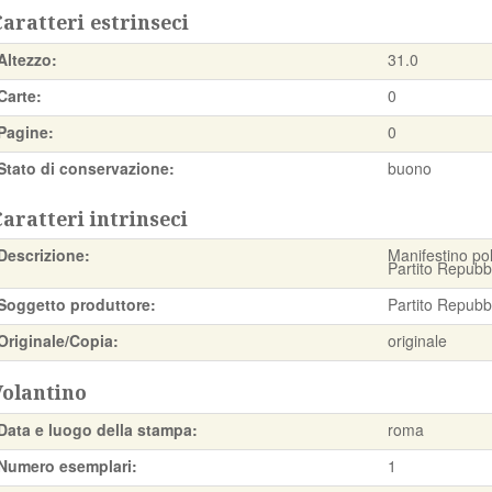
aratteri estrinseci
Altezzo:
31.0
Carte:
0
Pagine:
0
Stato di conservazione:
buono
aratteri intrinseci
Descrizione:
Manifestino pol
Partito Repubb
Soggetto produttore:
Partito Repubbl
Originale/Copia:
originale
Volantino
Data e luogo della stampa:
roma
Numero esemplari:
1