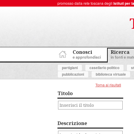
promosso dalla rete toscana degli
Istituti per
ToscanaNovecento Portale di Storia Contemporanea
Conosci
Ricerca
e approfondisci
in fonti e mate
partigiani
casellario politico
s
pubblicazioni
biblioteca virtuale
Torna ai risultati
Titolo
Descrizione