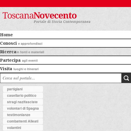
Home
Conosci
e approfondisci
Ricerca
in fonti e materiali
Partecipa
agli eventi
Visita
luoghi e itinerari
partigiani
casellario politico
stragi nazifasciste
volontari di Spagna
testimonianze
combattenti Alleati
volantini