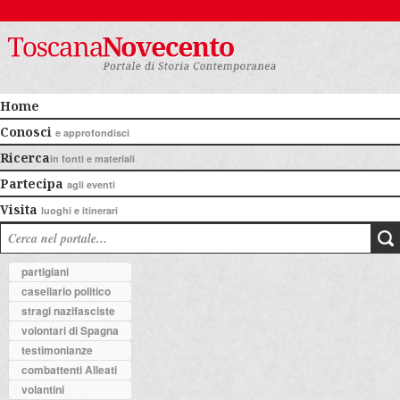
Home
Conosci
e approfondisci
Ricerca
in fonti e materiali
Partecipa
agli eventi
Visita
luoghi e itinerari
partigiani
casellario politico
stragi nazifasciste
volontari di Spagna
testimonianze
combattenti Alleati
volantini