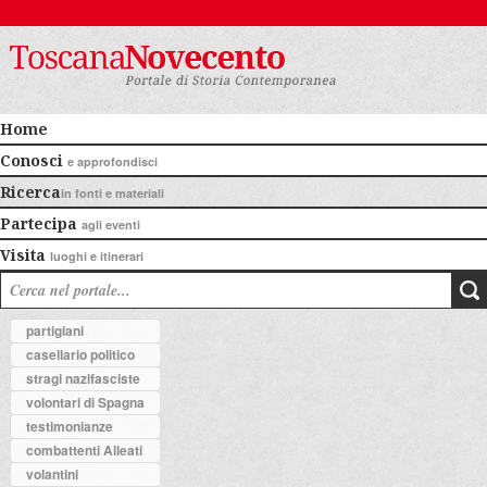
Home
Conosci
e approfondisci
Ricerca
in fonti e materiali
Partecipa
agli eventi
Visita
luoghi e itinerari
partigiani
casellario politico
stragi nazifasciste
volontari di Spagna
testimonianze
combattenti Alleati
volantini