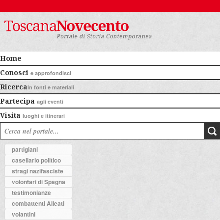
Home
Conosci
e approfondisci
Ricerca
in fonti e materiali
Partecipa
agli eventi
Visita
luoghi e itinerari
partigiani
casellario politico
stragi nazifasciste
volontari di Spagna
testimonianze
combattenti Alleati
volantini