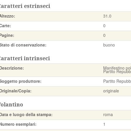
aratteri estrinseci
Altezzo:
31.0
Carte:
0
Pagine:
0
Stato di conservazione:
buono
aratteri intrinseci
Descrizione:
Manifestino pol
Partito Repubb
Soggetto produttore:
Partito Repubbl
Originale/Copia:
originale
Volantino
Data e luogo della stampa:
roma
Numero esemplari:
1