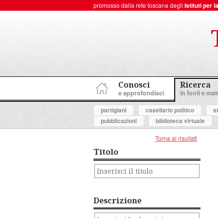
promosso dalla rete toscana degli
Istituti per
ToscanaNovecento Portale di Storia Contemporanea
Conosci
Ricerca
e approfondisci
in fonti e mate
partigiani
casellario politico
s
pubblicazioni
biblioteca virtuale
Torna ai risultati
Titolo
Descrizione