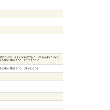
itico per la ricorrenza 1° maggio 1926;
licano Italiano; 1° maggio
icano Italiano- Direzione