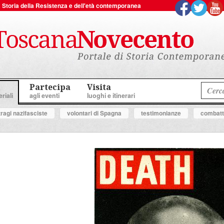
 la Storia della Resistenza e dell'età contemporanea
Partecipa
Visita
riali
agli eventi
luoghi e itinerari
tragi nazifasciste
volontari di Spagna
testimonianze
combatte