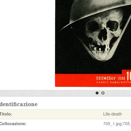
dentificazione
Titolo:
Life-death
Collocazione:
705_1.jpg;705_