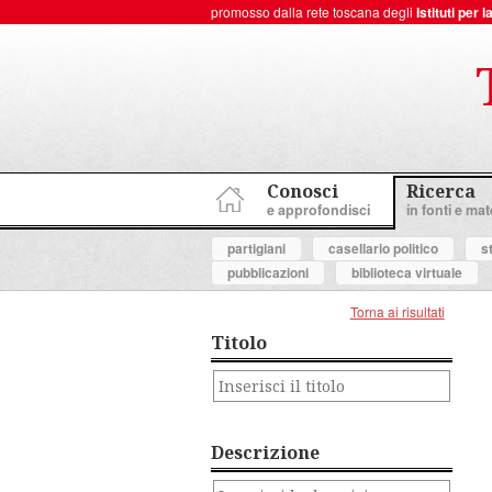
promosso dalla rete toscana degli
Istituti per
ToscanaNovecento Portale di Storia Contemporanea
Conosci
Ricerca
e approfondisci
in fonti e mate
partigiani
casellario politico
s
pubblicazioni
biblioteca virtuale
Torna ai risultati
Titolo
Descrizione