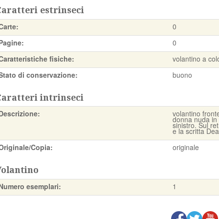
aratteri estrinseci
Carte:
0
Pagine:
0
Caratteristiche fisiche:
volantino a colo
Stato di conservazione:
buono
aratteri intrinseci
Descrizione:
volantino fron
donna nuda in p
sinistro. Sul re
e la scritta Dea
Originale/Copia:
originale
Volantino
Numero esemplari:
1