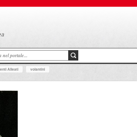
nti Alleati
volantini