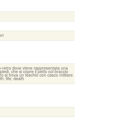
ri
te-retro dove viene rappresentata una
iedi, che si copre il petto col braccio
tro si trova un teschio con casco militare
th; life; death