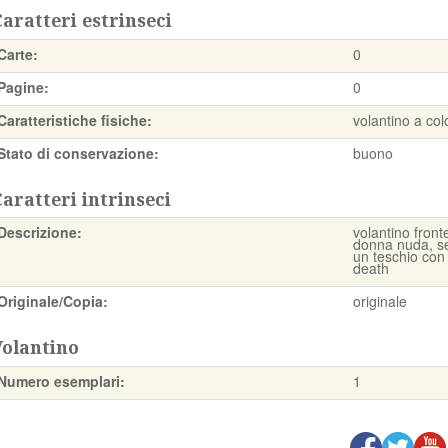
aratteri estrinseci
Carte:
0
Pagine:
0
Caratteristiche fisiche:
volantino a colo
Stato di conservazione:
buono
aratteri intrinseci
Descrizione:
volantino fron
donna nuda, sed
un teschio con c
death
Originale/Copia:
originale
Volantino
Numero esemplari:
1