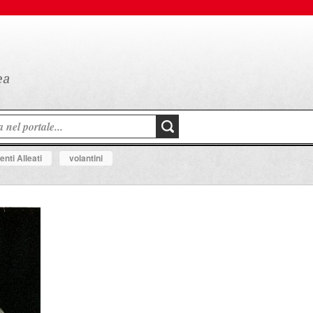
nti Alleati
volantini