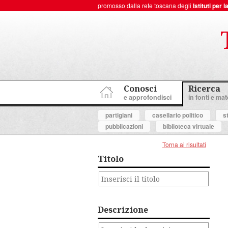
promosso dalla rete toscana degli
Istituti per
ToscanaNovecento Portale di Storia Contemporanea
Conosci
Ricerca
e approfondisci
in fonti e mate
partigiani
casellario politico
s
pubblicazioni
biblioteca virtuale
Torna ai risultati
Titolo
Descrizione