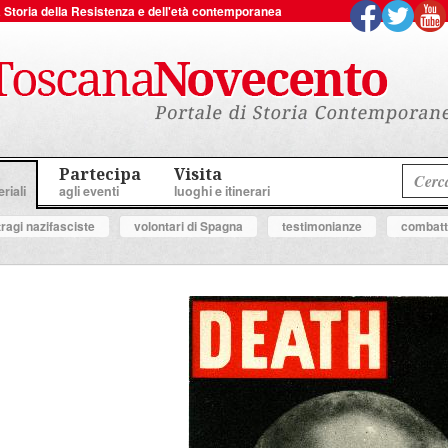
 la Storia della Resistenza e dell'età contemporanea
Partecipa
Visita
riali
agli eventi
luoghi e itinerari
tragi nazifasciste
volontari di Spagna
testimonianze
combatte