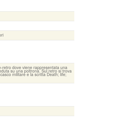
ri
te-retro dove viene rappresentata una
uta su una poltrona. Sul retro si trova
asco militare e la scritta Death; life;