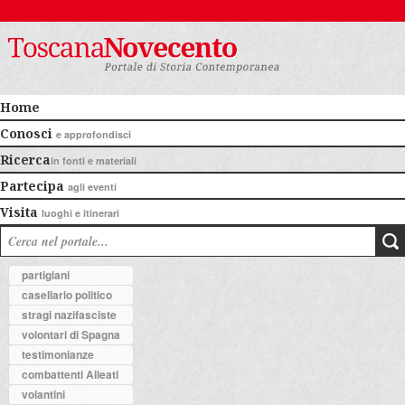
Home
Conosci
e approfondisci
Ricerca
in fonti e materiali
Partecipa
agli eventi
Visita
luoghi e itinerari
partigiani
casellario politico
stragi nazifasciste
volontari di Spagna
testimonianze
combattenti Alleati
volantini