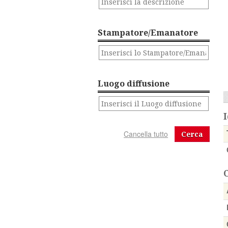
Stampatore/Emanatore
Luogo diffusione
I
Cerca
C