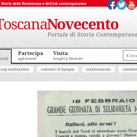
 la Storia della Resistenza e dell'età contemporanea
Partecipa
Visita
riali
agli eventi
luoghi e itinerari
tragi nazifasciste
volontari di Spagna
testimonianze
combatte