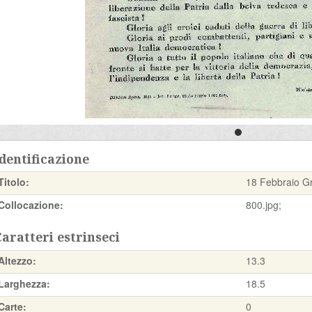
dentificazione
Titolo:
18 Febbraio Gr
Collocazione:
800.jpg;
aratteri estrinseci
Altezzo:
13.3
Larghezza:
18.5
Carte:
0