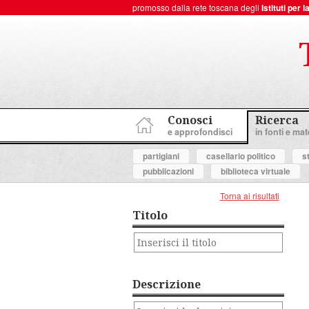
promosso dalla rete toscana degli
Istituti per
ToscanaNovecento Portale di Storia Contemporanea
Conosci
Ricerca
e approfondisci
in fonti e mate
partigiani
casellario politico
s
pubblicazioni
biblioteca virtuale
Torna ai risultati
Titolo
Descrizione