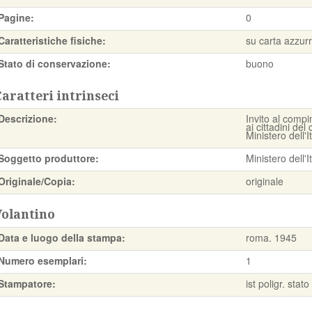
Pagine:
0
Caratteristiche fisiche:
su carta azzur
Stato di conservazione:
buono
aratteri intrinseci
Descrizione:
Invito al compi
ai cittadini del 
Ministero dell'
Soggetto produttore:
Ministero dell'
Originale/Copia:
originale
Volantino
Data e luogo della stampa:
roma. 1945
Numero esemplari:
1
Stampatore:
ist poligr. stato