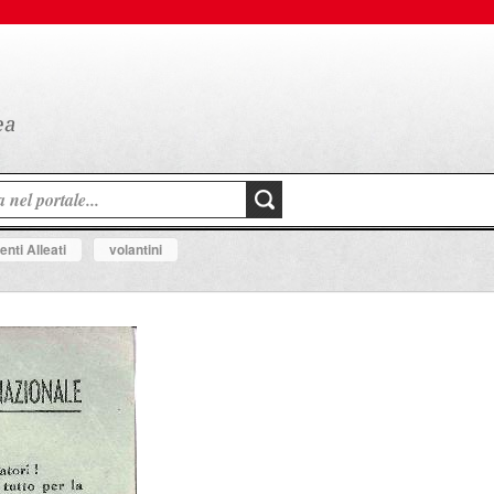
nti Alleati
volantini