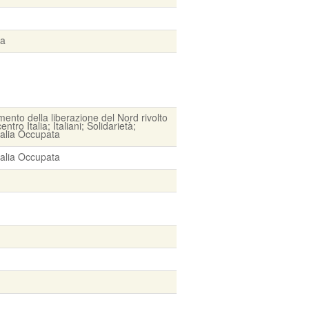
ra
mento della liberazione del Nord rivolto
centro Italia; Italiani; Solidarietà;
Italia Occupata
Italia Occupata