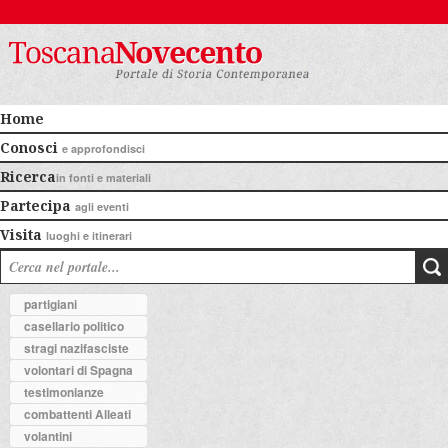
Home
Conosci
e approfondisci
Ricerca
in fonti e materiali
Partecipa
agli eventi
Visita
luoghi e itinerari
partigiani
casellario politico
stragi nazifasciste
volontari di Spagna
testimonianze
combattenti Alleati
volantini