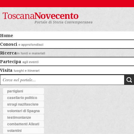
Home
Conosci
e approfondisci
Ricerca
in fonti e materiali
Partecipa
agli eventi
Visita
luoghi e itinerari
partigiani
casellario politico
stragi nazifasciste
volontari di Spagna
testimonianze
combattenti Alleati
volantini