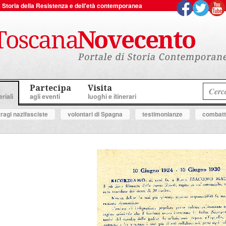
 la Storia della Resistenza e dell'età contemporanea
Partecipa
Visita
riali
agli eventi
luoghi e itinerari
tragi nazifasciste
volontari di Spagna
testimonianze
combatte