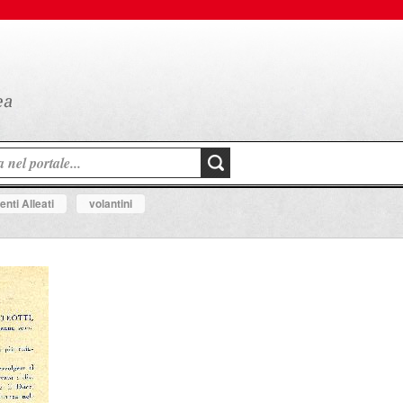
nti Alleati
volantini