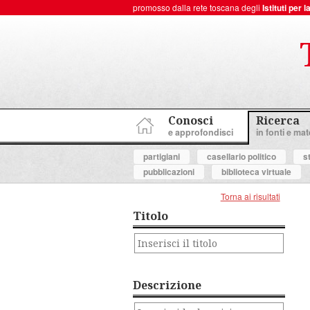
promosso dalla rete toscana degli
Istituti per
ToscanaNovecento Portale di Storia Contemporanea
Conosci
Ricerca
e approfondisci
in fonti e mate
partigiani
casellario politico
s
pubblicazioni
biblioteca virtuale
Torna ai risultati
Titolo
Descrizione