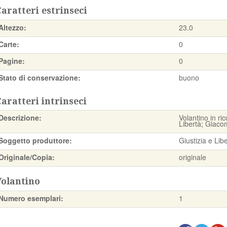
aratteri estrinseci
Altezzo:
23.0
Carte:
0
Pagine:
0
Stato di conservazione:
buono
aratteri intrinseci
Descrizione:
Volantino in ri
Libertà; Giaco
Soggetto produttore:
Giustizia e Lib
Originale/Copia:
originale
Volantino
Numero esemplari:
1