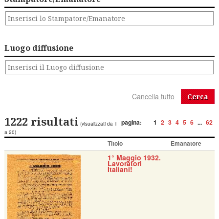
Luogo diffusione
Cerca
1222 risultati
pagina:
1
2
3
4
5
6
...
62
(visualizzati da 1
a 20)
Titolo
Emanatore
1° Maggio 1932.
Lavoratori
Italiani!