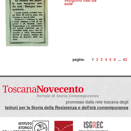
vengono mai da
sole
pagina:
1
2
3
4
5
6
...
62
promosso dalla rete toscana degli
Istituti per la Storia della Resistenza e dell'età contemporanea