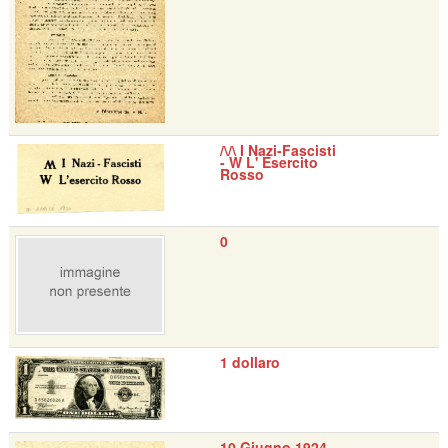
/\/\ I Nazi-Fascisti
- W L' Esercito
Rosso
0
1 dollaro
10 Giugno 1924 -