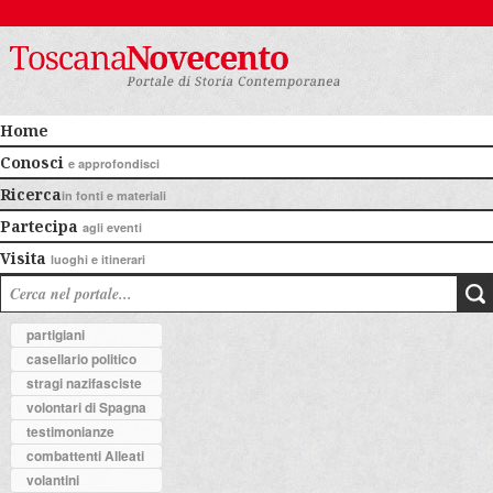
Home
Conosci
e approfondisci
Ricerca
in fonti e materiali
Partecipa
agli eventi
Visita
luoghi e itinerari
partigiani
casellario politico
stragi nazifasciste
volontari di Spagna
testimonianze
combattenti Alleati
volantini