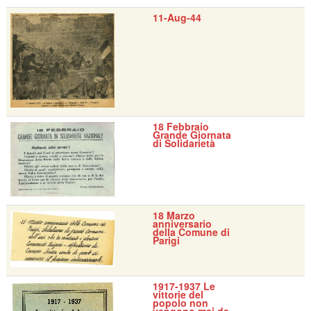
11-Aug-44
18 Febbraio
Grande Giornata
di Solidarietà
18 Marzo
anniversario
della Comune di
Parigi
1917-1937 Le
vittorie del
popolo non