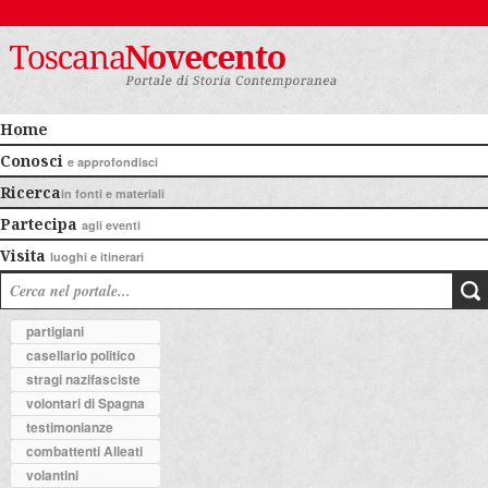
Home
Conosci
e approfondisci
Ricerca
in fonti e materiali
Partecipa
agli eventi
Visita
luoghi e itinerari
partigiani
casellario politico
stragi nazifasciste
volontari di Spagna
testimonianze
combattenti Alleati
volantini