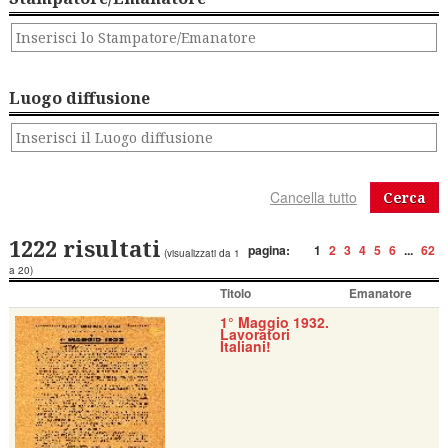
Luogo diffusione
Cerca
1222 risultati
pagina:
1
2
3
4
5
6
...
62
(visualizzati da 1
a 20)
Titolo
Emanatore
1° Maggio 1932.
Lavoratori
Italiani!