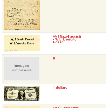
/\/\ I Nazi-Fascisti
- W L' Esercito
Rosso
0
1 dollaro
10 Giugno 1924 -