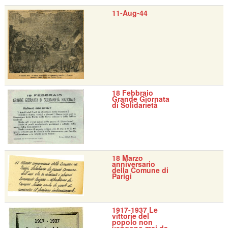
11-Aug-44
18 Febbraio
Grande Giornata
di Solidarietà
18 Marzo
anniversario
della Comune di
Parigi
1917-1937 Le
vittorie del
popolo non