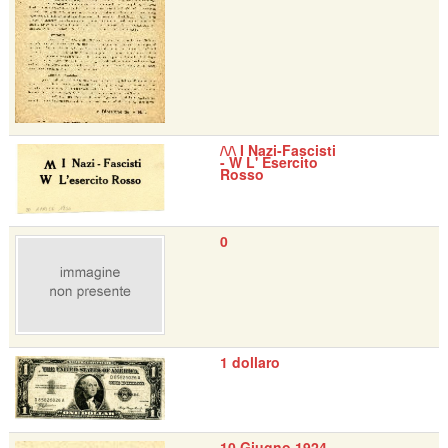
/\/\ I Nazi-Fascisti
- W L' Esercito
Rosso
0
1 dollaro
10 Giugno 1924 -