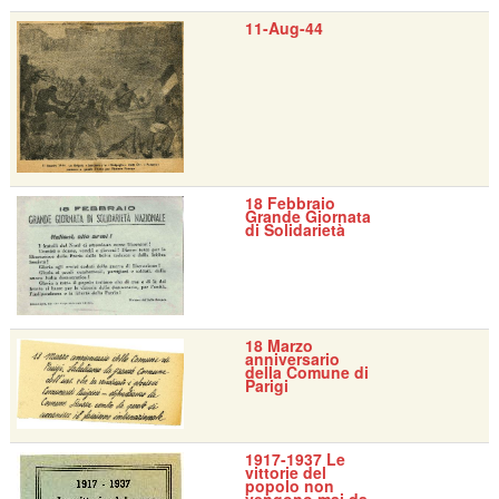
11-Aug-44
18 Febbraio
Grande Giornata
di Solidarietà
18 Marzo
anniversario
della Comune di
Parigi
1917-1937 Le
vittorie del
popolo non