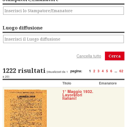
Luogo diffusione
Cerca
1222 risultati
pagina:
1
2
3
4
5
6
...
62
(visualizzati da 1
a 20)
Titolo
Emanatore
1° Maggio 1932.
Lavoratori
Italiani!