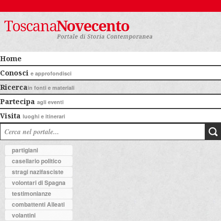
Home
Conosci
e approfondisci
Ricerca
in fonti e materiali
Partecipa
agli eventi
Visita
luoghi e itinerari
partigiani
casellario politico
stragi nazifasciste
volontari di Spagna
testimonianze
combattenti Alleati
volantini