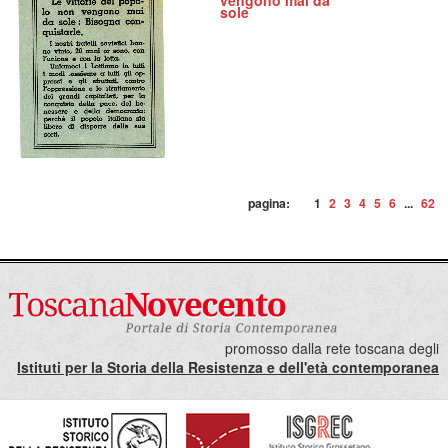
vengono mai da
sole
pagina:
1
2
3
4
5
6
...
62
promosso dalla rete toscana degli
Istituti per la Storia della Resistenza e dell'età contemporanea