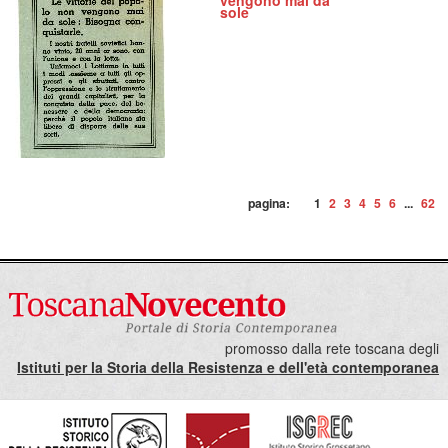
vengono mai da
sole
pagina:
1
2
3
4
5
6
...
62
promosso dalla rete toscana degli
Istituti per la Storia della Resistenza e dell'età contemporanea