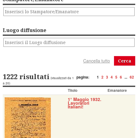
Luogo diffusione
Cerca
1222 risultati
pagina:
1
2
3
4
5
6
...
62
(visualizzati da 1
a 20)
Titolo
Emanatore
1° Maggio 1932.
Lavoratori
Italiani!