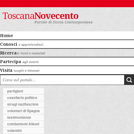
Home
Conosci
e approfondisci
Ricerca
in fonti e materiali
Partecipa
agli eventi
Visita
luoghi e itinerari
partigiani
casellario politico
stragi nazifasciste
volontari di Spagna
testimonianze
combattenti Alleati
volantini