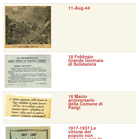
11-Aug-44
18 Febbraio
Grande Giornata
di Solidarietà
18 Marzo
anniversario
della Comune di
Parigi
1917-1937 Le
vittorie del
popolo non