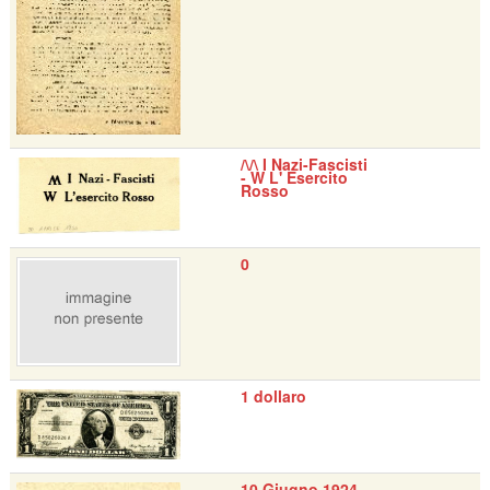
/\/\ I Nazi-Fascisti
- W L' Esercito
Rosso
0
1 dollaro
10 Giugno 1924 -