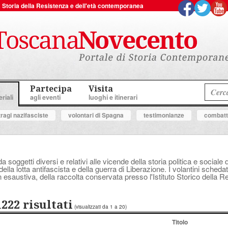
 la Storia della Resistenza e dell'età contemporanea
Partecipa
Visita
riali
agli eventi
luoghi e itinerari
tragi nazifasciste
volontari di Spagna
testimonianze
combatte
a soggetti diversi e relativi alle vicende della storia politica e socia
ella lotta antifascista e della guerra di Liberazione. I volantini schedat
 esaustiva, della raccolta conservata presso l'Istituto Storico della 
1222 risultati
(visualizzati da 1 a 20)
Titolo