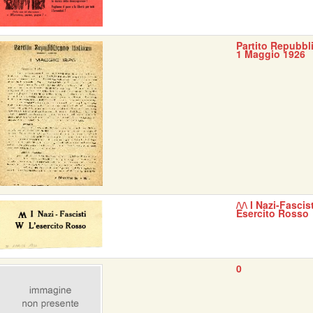
Partito Repubbli
1 Maggio 1926
/\/\ I Nazi-Fascis
Esercito Rosso
0