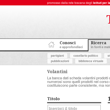
promosso dalla rete toscana degli
Istituti per
ToscanaNovecento Portale di Storia Contemporanea
Conosci
Ricerca
e approfondisci
in fonti e mate
partigiani
casellario politico
s
pubblicazioni
biblioteca virtuale
Volantini
La banca dati scheda volantini prodotti d
numerosi sono quelli prodotti nel corso d
costituiscono parte consistente, ma non
Titolo