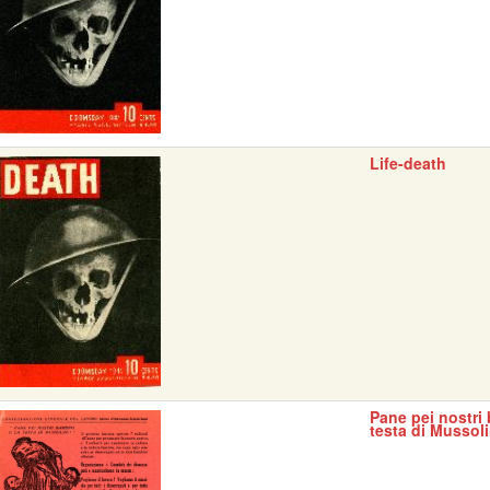
Life-death
Pane pei nostri 
testa di Mussoli