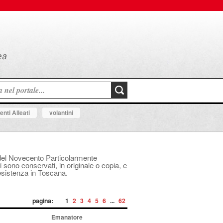
nti Alleati
volantini
le del Novecento Particolarmente
i sono conservati, in originale o copia, e
Resistenza in Toscana.
pagina:
1
2
3
4
5
6
...
62
Emanatore