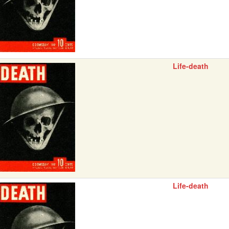
Life-death
Life-death