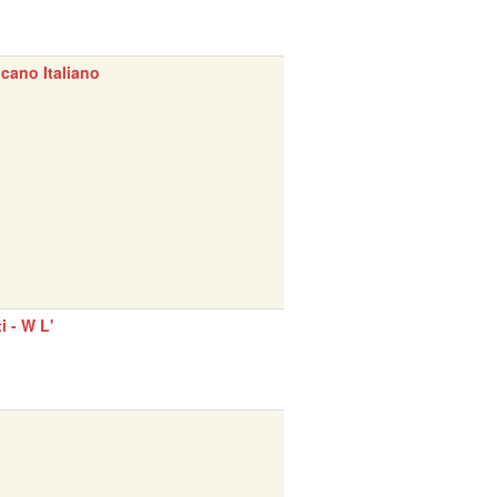
cano Italiano
ti - W L'