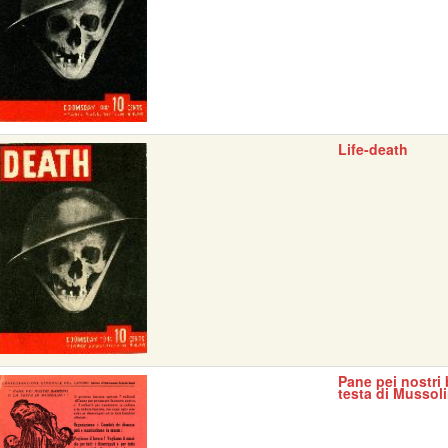
Life-death
Pane pei nostri 
testa di Mussoli