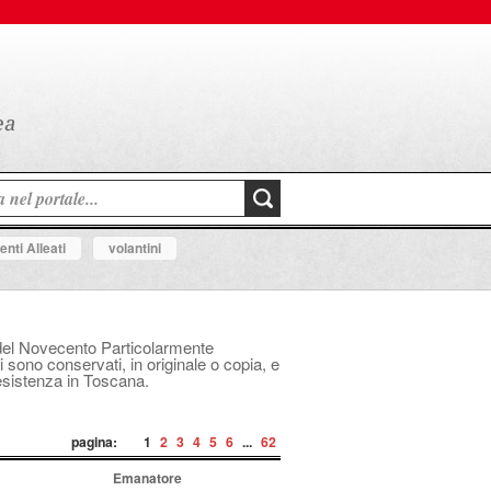
nti Alleati
volantini
le del Novecento Particolarmente
i sono conservati, in originale o copia, e
Resistenza in Toscana.
pagina:
1
2
3
4
5
6
...
62
Emanatore