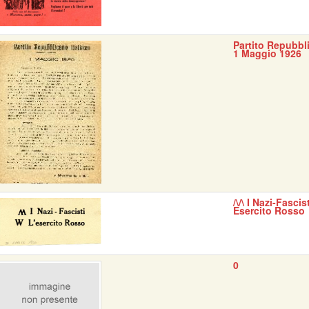
Partito Repubbli
1 Maggio 1926
/\/\ I Nazi-Fascis
Esercito Rosso
0