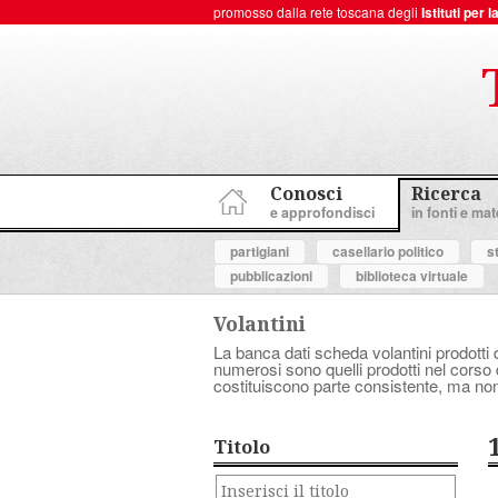
promosso dalla rete toscana degli
Istituti per
ToscanaNovecento Portale di Storia Contemporanea
Conosci
Ricerca
e approfondisci
in fonti e mate
partigiani
casellario politico
s
pubblicazioni
biblioteca virtuale
Volantini
La banca dati scheda volantini prodotti d
numerosi sono quelli prodotti nel corso d
costituiscono parte consistente, ma non
Titolo