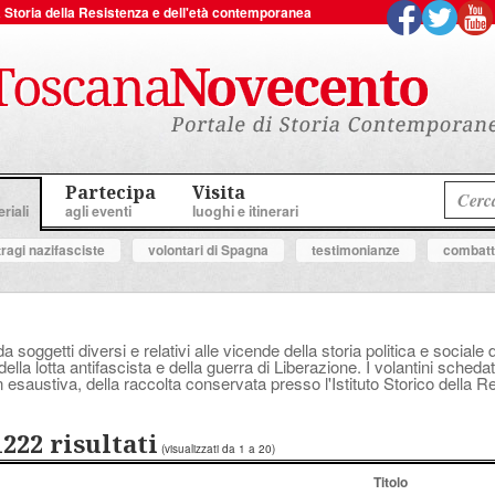
 la Storia della Resistenza e dell'età contemporanea
Partecipa
Visita
riali
agli eventi
luoghi e itinerari
tragi nazifasciste
volontari di Spagna
testimonianze
combatte
a soggetti diversi e relativi alle vicende della storia politica e socia
ella lotta antifascista e della guerra di Liberazione. I volantini schedat
 esaustiva, della raccolta conservata presso l'Istituto Storico della 
1222 risultati
(visualizzati da 1 a 20)
Titolo