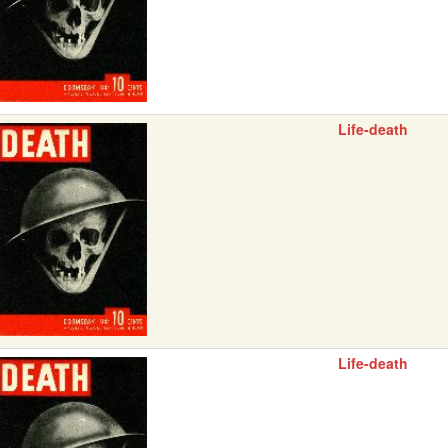
Life-death
Life-death