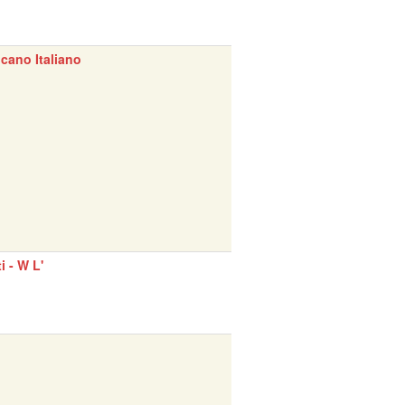
cano Italiano
ti - W L'