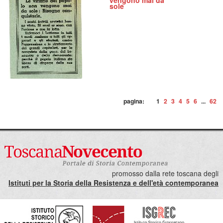
vengono mai da
sole
pagina:
1
2
3
4
5
6
...
62
promosso dalla rete toscana degli
Istituti per la Storia della Resistenza e dell'età contemporanea