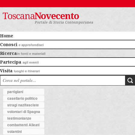
Home
Conosci
e approfondisci
Ricerca
in fonti e materiali
Partecipa
agli eventi
Visita
luoghi e itinerari
partigiani
casellario politico
stragi nazifasciste
volontari di Spagna
testimonianze
combattenti Alleati
volantini