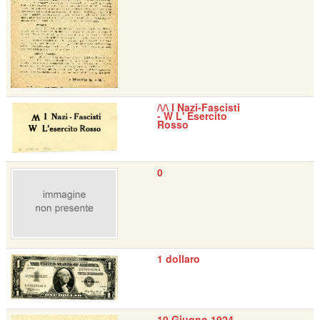
/\/\ I Nazi-Fascisti
- W L' Esercito
Rosso
0
1 dollaro
10 Giugno 1924 -