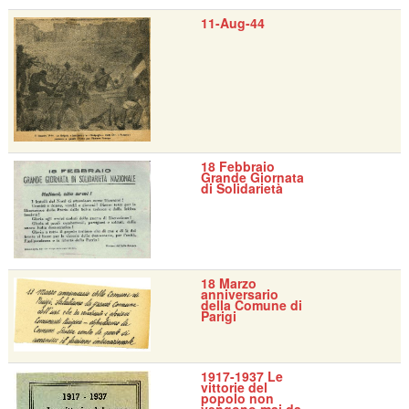
11-Aug-44
18 Febbraio
Grande Giornata
di Solidarietà
18 Marzo
anniversario
della Comune di
Parigi
1917-1937 Le
vittorie del
popolo non