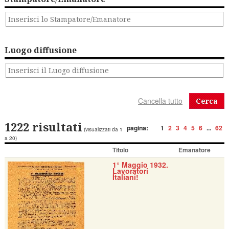
Luogo diffusione
Cerca
1222 risultati
pagina:
1
2
3
4
5
6
...
62
(visualizzati da 1
a 20)
Titolo
Emanatore
1° Maggio 1932.
Lavoratori
Italiani!