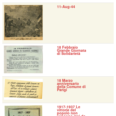
11-Aug-44
18 Febbraio
Grande Giornata
di Solidarietà
18 Marzo
anniversario
della Comune di
Parigi
1917-1937 Le
vittorie del
popolo non