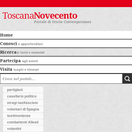
Home
Conosci
e approfondisci
Ricerca
in fonti e materiali
Partecipa
agli eventi
Visita
luoghi e itinerari
partigiani
casellario politico
stragi nazifasciste
volontari di Spagna
testimonianze
combattenti Alleati
volantini