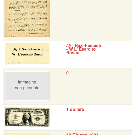
/\/\ I Nazi-Fascisti
- W L' Esercito
Rosso
0
1 dollaro
10 Giugno 1924 -