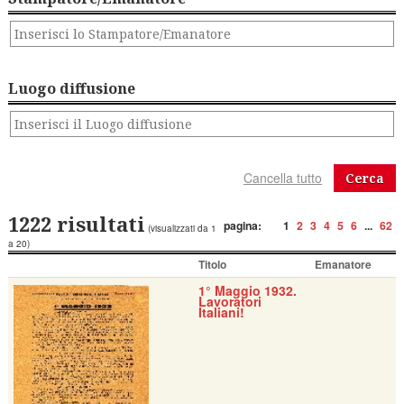
Luogo diffusione
Cerca
1222 risultati
pagina:
1
2
3
4
5
6
...
62
(visualizzati da 1
a 20)
Titolo
Emanatore
1° Maggio 1932.
Lavoratori
Italiani!