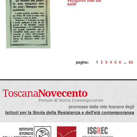
vengono mai da
sole
pagina:
1
2
3
4
5
6
...
62
promosso dalla rete toscana degli
Istituti per la Storia della Resistenza e dell'età contemporanea