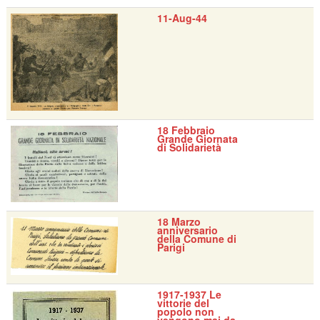
11-Aug-44
18 Febbraio
Grande Giornata
di Solidarietà
18 Marzo
anniversario
della Comune di
Parigi
1917-1937 Le
vittorie del
popolo non