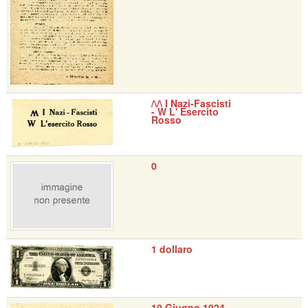
/\/\ I Nazi-Fascisti
- W L' Esercito
Rosso
0
1 dollaro
10 Giugno 1924 -