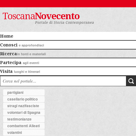
Home
Conosci
e approfondisci
Ricerca
in fonti e materiali
Partecipa
agli eventi
Visita
luoghi e itinerari
partigiani
casellario politico
stragi nazifasciste
volontari di Spagna
testimonianze
combattenti Alleati
volantini