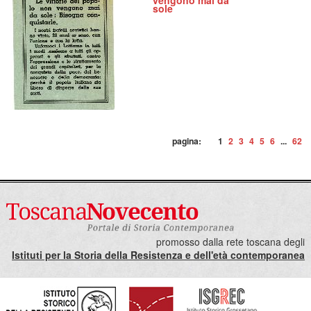
vengono mai da
sole
pagina:
1
2
3
4
5
6
...
62
promosso dalla rete toscana degli
Istituti per la Storia della Resistenza e dell'età contemporanea