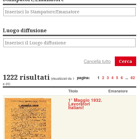
Luogo diffusione
Cerca
1222 risultati
pagina:
1
2
3
4
5
6
...
62
(visualizzati da 1
a 20)
Titolo
Emanatore
1° Maggio 1932.
Lavoratori
Italiani!